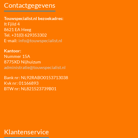
Contactgegevens
Touwspecialist.nl bezoekadres:
It Fjild 4
8621 EA Heeg
Tel. +31(0) 629353302
E-mail:
info@touwspecialist.nl
Kantoor:
Nummer 15A
8775XD Nijhuizum
administratie@touwspecialist.nl
Bank nr: NL92RABO0153713038
Kvk nr: 01166893
BTW nr: NL821523739B01
Klantenservice