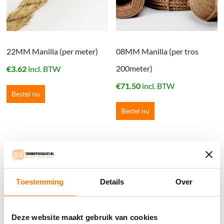
22MM Manilla (per meter)
08MM Manilla (per tros
200meter)
€
3.62
incl. BTW
€
71.50
incl. BTW
Bestel nu
Bestel nu
Winkelwagen
Geen producten in de winkelwagen.
Toestemming
Details
Over
֍ Groot aanbod & scherpe prijzen!
Deze website maakt gebruik van cookies