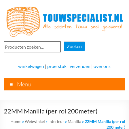
Ga
naar
de
inhoud
Touwspecialist.nl
Zoeken
Zoeken
Touwspecialist.nl,
het
winkelwagen
|
proefstuk
|
verzenden
|
over ons
adres
voor
Menu
vele
soorten
touw
en
22MM Manilla (per rol 200meter)
goed
advies!
Home
»
Webwinkel
»
Interieur
»
Manilla
»
22MM Manilla (per rol
200meter)