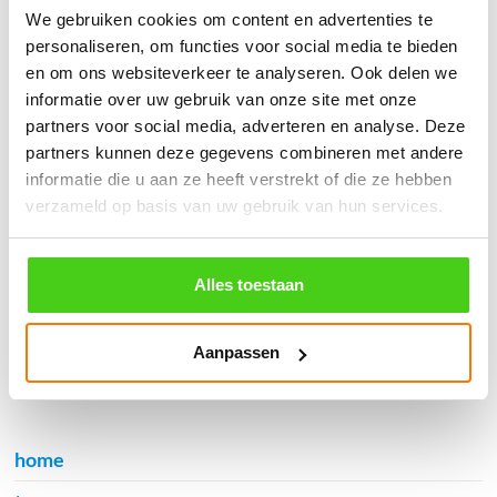
֍ Deskundig advies en gratis proefstukjes.
We gebruiken cookies om content en advertenties te
personaliseren, om functies voor social media te bieden
֍ Verzending in Nederland, België en Duitsland.
en om ons websiteverkeer te analyseren. Ook delen we
informatie over uw gebruik van onze site met onze
partners voor social media, adverteren en analyse. Deze
partners kunnen deze gegevens combineren met andere
informatie die u aan ze heeft verstrekt of die ze hebben
Verzendkosten €5,45, boven €70,- gratis verstuurd
verzameld op basis van uw gebruik van hun services.
(* gewicht onder 32kg). Binnen 24 uur verstuurd.
Aantal meters worden geleverd aan een stuk.
Specifieke wensen (meerdere lengten) kunt u aangeven bij het
Alles toestaan
invulveld "Bestelnotities (optioneel)".
© 2009 - 2026 | Touwspecialist.nl
Aanpassen
It Fjild 4 - 8621 EA Heeg - Friesland
Tel. +31(0) 629353302 -
info@touwspecialist.nl
home