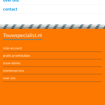
over ons
contact
Touwspecialist.nl
mijn account
gratis proefstukjes
touw advies
klantenservice
over ons