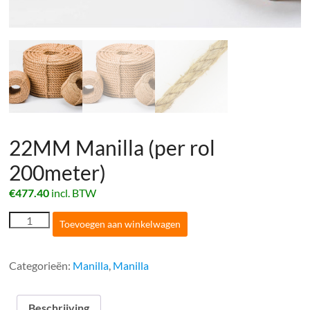
22MM Manilla (per rol
200meter)
€
477.40
incl. BTW
22MM
Toevoegen aan winkelwagen
Manilla
(per
rol
Categorieën:
Manilla
,
Manilla
200meter)
aantal
Beschrijving