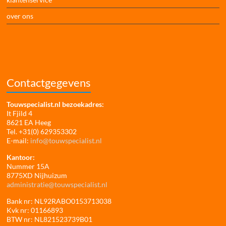
over ons
Contactgegevens
Touwspecialist.nl bezoekadres:
It Fjild 4
8621 EA Heeg
Tel. +31(0) 629353302
E-mail:
info@touwspecialist.nl
Kantoor:
Nummer 15A
8775XD Nijhuizum
administratie@touwspecialist.nl
Bank nr: NL92RABO0153713038
Kvk nr: 01166893
BTW nr: NL821523739B01