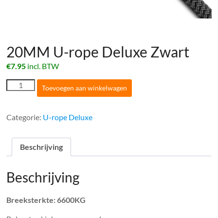
20MM U-rope Deluxe Zwart
€
7.95
incl. BTW
20MM
Toevoegen aan winkelwagen
U-
rope
Deluxe
Categorie:
U-rope Deluxe
Zwart
aantal
Beschrijving
Beschrijving
Breeksterkte: 6600KG