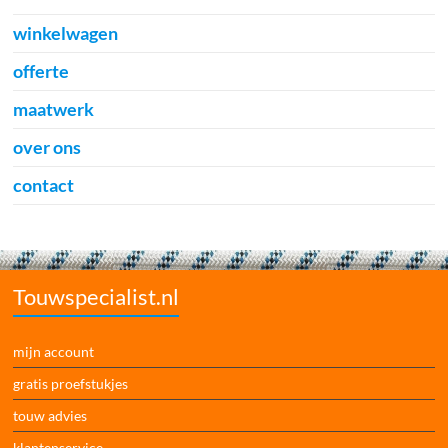
winkelwagen
offerte
maatwerk
over ons
contact
Touwspecialist.nl
mijn account
gratis proefstukjes
touw advies
klantenservice