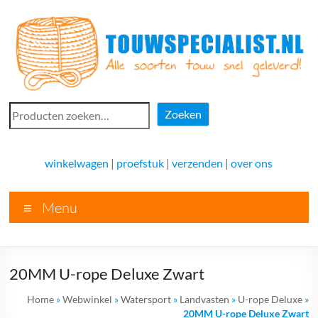
Ga
naar
de
inhoud
Touwspecialist.nl
Zoeken
Zoeken
Touwspecialist.nl,
het
winkelwagen
|
proefstuk
|
verzenden
|
over ons
adres
voor
Menu
vele
soorten
touw
en
20MM U-rope Deluxe Zwart
goed
advies!
Home
»
Webwinkel
»
Watersport
»
Landvasten
»
U-rope Deluxe
»
20MM U-rope Deluxe Zwart