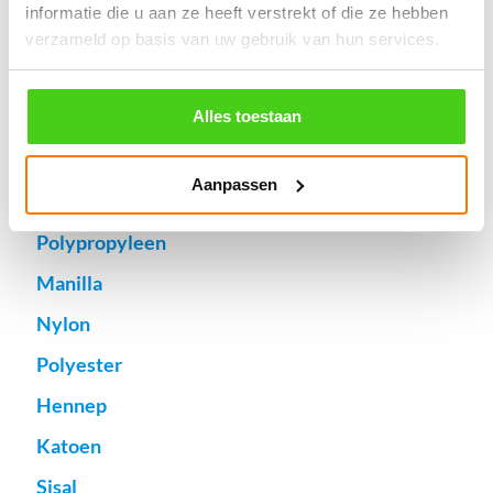
© 2009 - 2026 | Touwspecialist.nl
informatie die u aan ze heeft verstrekt of die ze hebben
It Fjild 4 - 8621 EA Heeg - Friesland
verzameld op basis van uw gebruik van hun services.
Tel. +31(0) 629353302 -
info@touwspecialist.nl
Alles toestaan
home
touw
Aanpassen
Gekleurd koord
Polypropyleen
Manilla
Nylon
Polyester
Hennep
Katoen
Sisal