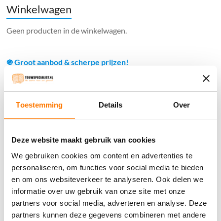
Winkelwagen
Geen producten in de winkelwagen.
֍ Groot aanbod & scherpe prijzen!
֍ Deskundig advies en gratis proefstukjes.
֍ Verzending in Nederland, België en Duitsland.
Toestemming
Details
Over
Deze website maakt gebruik van cookies
We gebruiken cookies om content en advertenties te
Verzendkosten €5,45, boven €70,- gratis verstuurd
(* gewicht onder 32kg). Binnen 24 uur verstuurd.
personaliseren, om functies voor social media te bieden
en om ons websiteverkeer te analyseren. Ook delen we
Aantal meters worden geleverd aan een stuk.
informatie over uw gebruik van onze site met onze
Specifieke wensen (meerdere lengten) kunt u aangeven bij het
partners voor social media, adverteren en analyse. Deze
invulveld "Bestelnotities (optioneel)".
partners kunnen deze gegevens combineren met andere