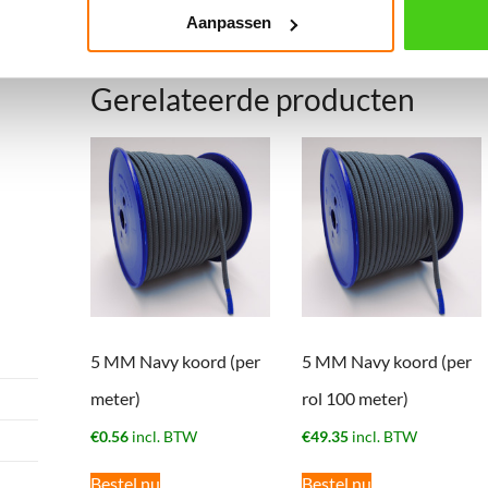
Het koord kan ook op lengte gesneden en afgebrand
Aanpassen
voorzien van lussen en haken.
Gerelateerde producten
5 MM Navy koord (per
5 MM Navy koord (per
meter)
rol 100 meter)
€
0.56
incl. BTW
€
49.35
incl. BTW
Bestel nu
Bestel nu