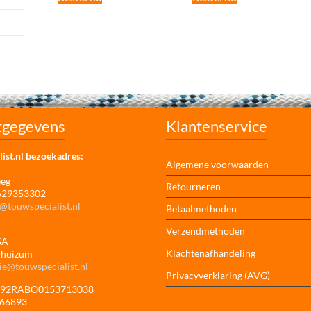
tgegevens
Klantenservice
ist.nl bezoekadres:
Algemene voorwaarden
eeg
Retourneren
 629353302
@touwspecialist.nl
Betaalmethoden
Verzendmethoden
5A
Klachtenafhandeling
jhuizum
ie@touwspecialist.nl
Privacyverklaring (AVG)
NL92RABO0153713038
166893