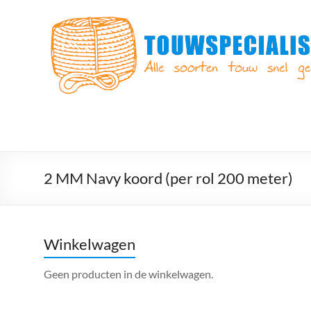
Ga
naar
Touwspecialist.nl
de
inhoud
Touwspecialist.nl,
het
adres
voor
vele
soorten
touw
en
2 MM Navy koord (per rol 200 meter)
goed
advies!
Winkelwagen
Geen producten in de winkelwagen.