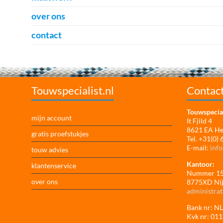
over ons
contact
Touwspecialist.nl
Contac
Touwspecial
mijn account
It Fjild 4
8621 EA H
gratis proefstukjes
Tel. +31(0)
E-mail:
info
touw advies
Kantoor:
klantenservice
Nummer 1
over ons
8775XD Ni
administrat
Bank nr: 
Kvk nr: 01