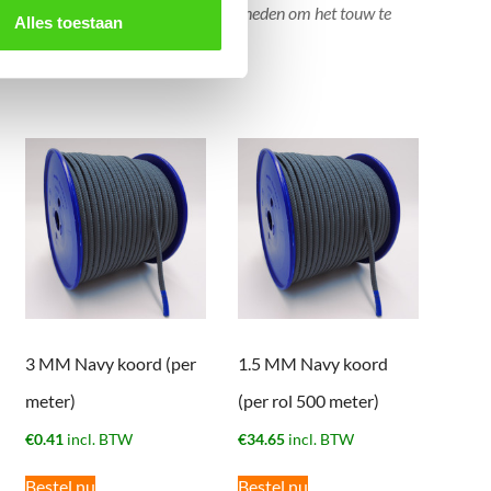
 worden. Tevens bestaan er mogelijkheden om het touw te
Alles toestaan
3 MM Navy koord (per
1.5 MM Navy koord
meter)
(per rol 500 meter)
€
0.41
incl. BTW
€
34.65
incl. BTW
Bestel nu
Bestel nu