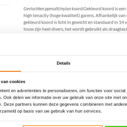
Gevlochten ppmulti/nylon koord.
Gekleurd koord is een
high tenacity (hoge kwaliteit) garens. Afhankelijk van
gekleurd koord is licht in gewicht en standaard in 14 
touw zijn heel divers, het wordt gebruikt als draagt
hondenlijn, waterskilijn en diverse andere toepassing
Diameter = 2 mm
Breekkracht in kg = 98
Volle rol = 200 meter
Details
Eigenschappen:
 van cookies
Licht in gewicht
Gunstige prijsstelling
ent en advertenties te personaliseren, om functies voor social
Blijft drijven
. Ook delen we informatie over uw gebruik van onze site met on
Soepel gevlochten en makkelijke te knopen
e. Deze partners kunnen deze gegevens combineren met andere i
erzameld op basis van uw gebruik van hun services.
Afwerking: