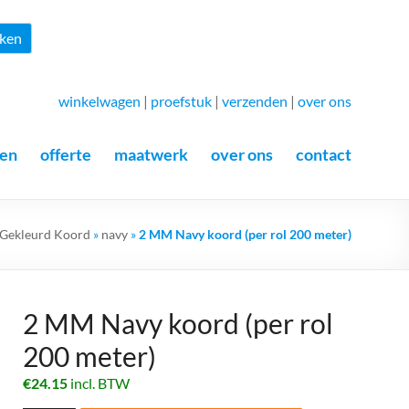
Zoeken
ken
winkelwagen
|
proefstuk
|
verzenden
|
over ons
en
offerte
maatwerk
over ons
contact
Gekleurd Koord
»
navy
»
2 MM Navy koord (per rol 200 meter)
2 MM Navy koord (per rol
200 meter)
€
24.15
incl. BTW