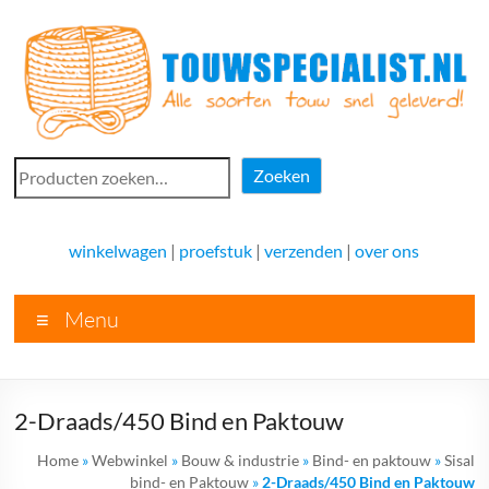
Ga
naar
de
inhoud
Touwspecialist.nl
Zoeken
Zoeken
Touwspecialist.nl,
het
winkelwagen
|
proefstuk
|
verzenden
|
over ons
adres
voor
Menu
vele
soorten
touw
en
2-Draads/450 Bind en Paktouw
goed
advies!
Home
»
Webwinkel
»
Bouw & industrie
»
Bind- en paktouw
»
Sisal
bind- en Paktouw
»
2-Draads/450 Bind en Paktouw