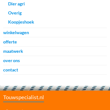
Dier agri
Overig
Koopjeshoek
winkelwagen
offerte
maatwerk
over ons
contact
Touwspecialist.nl