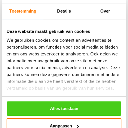
Aantal meters worden geleverd aan een stuk.
Toestemming
Details
Over
Specifieke wensen (meerdere lengten) kunt u aangeven bij het
invulveld "Bestelnotities (optioneel)".
© 2009 - 2026 | Touwspecialist.nl
Deze website maakt gebruik van cookies
It Fjild 4 - 8621 EA Heeg - Friesland
We gebruiken cookies om content en advertenties te
Tel. +31(0) 629353302 -
info@touwspecialist.nl
personaliseren, om functies voor social media te bieden
en om ons websiteverkeer te analyseren. Ook delen we
home
informatie over uw gebruik van onze site met onze
partners voor social media, adverteren en analyse. Deze
touw
partners kunnen deze gegevens combineren met andere
Gekleurd koord
informatie die u aan ze heeft verstrekt of die ze hebben
verzameld op basis van uw gebruik van hun services.
Polypropyleen
Manilla
Alles toestaan
Nylon
Polyester
Aanpassen