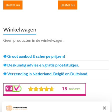
Bestel nu
Bestel nu
Winkelwagen
Geen producten in de winkelwagen.
֍ Groot aanbod & scherpe prijzen!
֍ Deskundig advies en gratis proefstukjes.
֍ Verzending in Nederland, België en Duitsland.
Verzendkosten €5,45, boven €70,- gratis verstuurd
(* gewicht onder 32kg). Binnen 24 uur verstuurd.