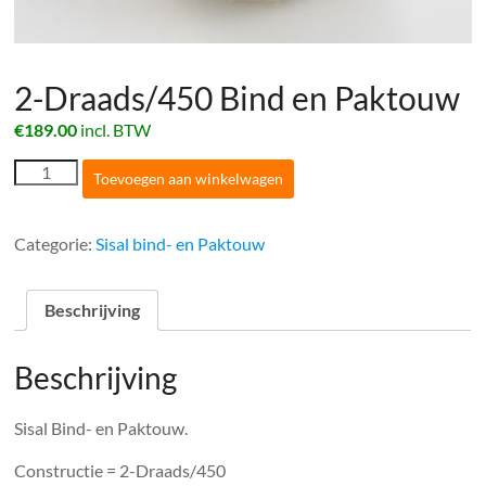
2-Draads/450 Bind en Paktouw
€
189.00
incl. BTW
2-
Toevoegen aan winkelwagen
Draads/450
Bind
en
Categorie:
Sisal bind- en Paktouw
Paktouw
aantal
Beschrijving
Beschrijving
Sisal Bind- en Paktouw.
Constructie = 2-Draads/450