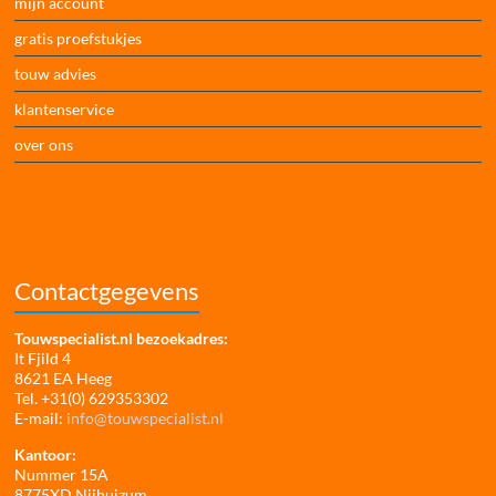
mijn account
gratis proefstukjes
touw advies
klantenservice
over ons
Contactgegevens
Touwspecialist.nl bezoekadres:
It Fjild 4
8621 EA Heeg
Tel. +31(0) 629353302
E-mail:
info@touwspecialist.nl
Kantoor:
Nummer 15A
8775XD Nijhuizum