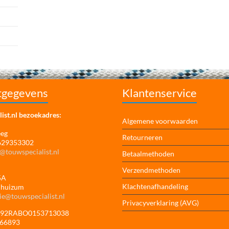
tgegevens
Klantenservice
ist.nl bezoekadres:
Algemene voorwaarden
eeg
Retourneren
 629353302
@touwspecialist.nl
Betaalmethoden
Verzendmethoden
5A
Klachtenafhandeling
jhuizum
ie@touwspecialist.nl
Privacyverklaring (AVG)
NL92RABO0153713038
166893