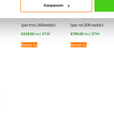
Aanpassen
08mm geslagen katoen
20mm geslagen katoen
(per tros 200meter)
(per rol 200 meter)
€
218.00
incl. BTW
€
789.00
incl. BTW
Bestel nu
Bestel nu