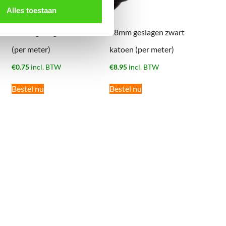
Alles toestaan
06mm geslagen katoen
18mm geslagen zwart
(per meter)
katoen (per meter)
€
0.75
incl. BTW
€
8.95
incl. BTW
Bestel nu
Bestel nu