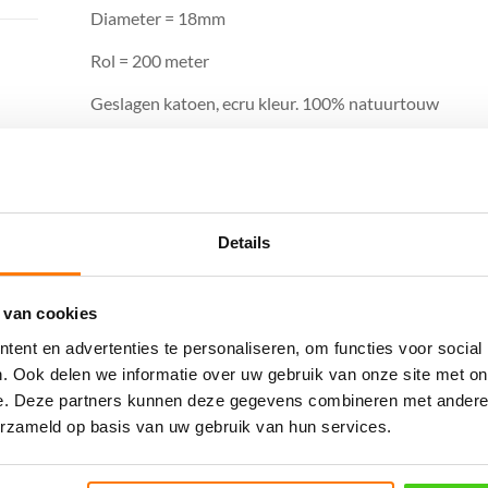
Diameter = 18mm
Rol = 200 meter
Geslagen katoen, ecru kleur. 100% natuurtouw
Katoen is een 100% katoen natuurproduct
Brandvertragend, dus uitstekend binnenshuis t
Milieuvriendelijk en biologisch afbreekbaar
Wit / ecru kleur
Voelt zacht aan
Details
Gerelateerde producten
 van cookies
ent en advertenties te personaliseren, om functies voor social
. Ook delen we informatie over uw gebruik van onze site met on
e. Deze partners kunnen deze gegevens combineren met andere i
erzameld op basis van uw gebruik van hun services.