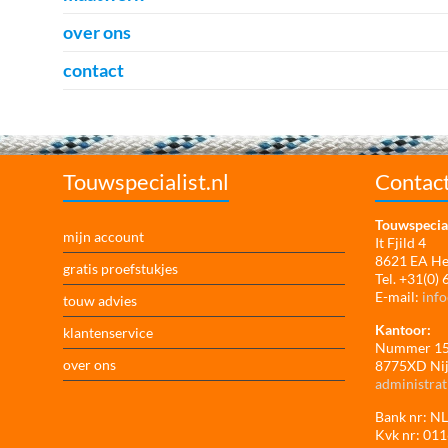
over ons
contact
Touwspecialist.nl
Contac
Touwspecial
mijn account
It Fjild 4
8621 EA H
gratis proefstukjes
Tel. +31(0)
E-mail:
info
touw advies
Kantoor:
klantenservice
Nummer 1
over ons
8775XD Ni
administrat
Bank nr: 
Kvk nr: 01