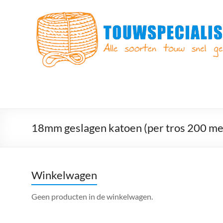
Ga
naar
Touwspecialist.nl
de
inhoud
Touwspecialist.nl,
het
adres
voor
vele
soorten
touw
en
18mm geslagen katoen (per tros 200 me
goed
advies!
Winkelwagen
Geen producten in de winkelwagen.