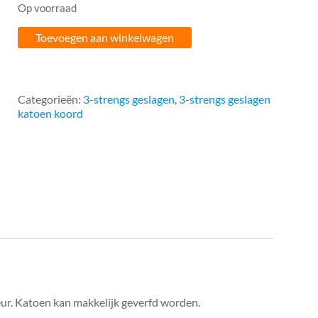
Op voorraad
18mm
Toevoegen aan winkelwagen
geslagen
katoen
(per
tros
Categorieën:
3-strengs geslagen
,
3-strengs geslagen
200
katoen koord
meter)
aantal
eur. Katoen kan makkelijk geverfd worden.