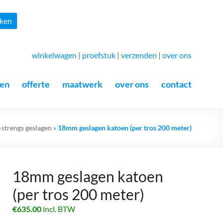
Zoeken
ken
winkelwagen
|
proefstuk
|
verzenden
|
over ons
en
offerte
maatwerk
over ons
contact
-strengs geslagen
»
18mm geslagen katoen (per tros 200 meter)
18mm geslagen katoen
(per tros 200 meter)
€
635.00
incl. BTW