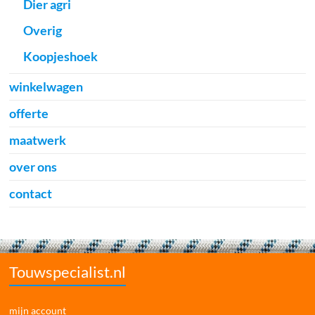
Dier agri
Overig
Koopjeshoek
winkelwagen
offerte
maatwerk
over ons
contact
Touwspecialist.nl
mijn account