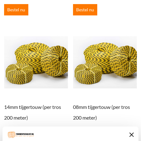
Bestel nu
Bestel nu
14mm tijgertouw (per tros
08mm tijgertouw (per tros
200 meter)
200 meter)
€
119.65
incl. BTW
€
38.80
incl. BTW