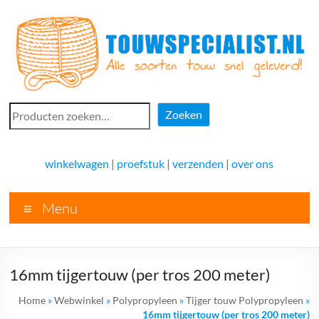
Ga
naar
de
inhoud
Touwspecialist.nl
Zoeken
Zoeken
Touwspecialist.nl,
het
winkelwagen
|
proefstuk
|
verzenden
|
over ons
adres
voor
Menu
vele
soorten
touw
en
16mm tijgertouw (per tros 200 meter)
goed
advies!
Home
»
Webwinkel
»
Polypropyleen
»
Tijger touw Polypropyleen
»
16mm tijgertouw (per tros 200 meter)