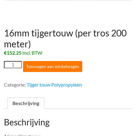
16mm tijgertouw (per tros 200
meter)
€
152.25
incl. BTW
16mm
Toevoegen aan winkelwagen
tijgertouw
(per
tros
Categorie:
Tijger touw Polypropyleen
200
meter)
aantal
Beschrijving
Beschrijving