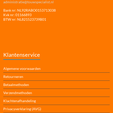
administratie@touwspecialist.nl
Bank nr: NL92RABO0153713038
Kvk nr: 01166893
BTW nr: NL821523739B01
Klantenservice
Algemene voorwaarden
Retourneren
Betaalmethoden
Verzendmethoden
Klachtenafhandeling
Privacyverklaring (AVG)