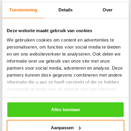
Bestel nu
Bestel nu
Toestemming
Details
Over
Winkelwagen
Deze website maakt gebruik van cookies
We gebruiken cookies om content en advertenties te
Geen producten in de winkelwagen.
personaliseren, om functies voor social media te bieden
en om ons websiteverkeer te analyseren. Ook delen we
informatie over uw gebruik van onze site met onze
֍ Groot aanbod & scherpe prijzen!
partners voor social media, adverteren en analyse. Deze
֍ Deskundig advies en gratis proefstukjes.
partners kunnen deze gegevens combineren met andere
informatie die u aan ze heeft verstrekt of die ze hebben
֍ Verzending in Nederland, België en Duitsland.
verzameld op basis van uw gebruik van hun services.
Alles toestaan
Verzendkosten €5,45, boven €70,- gratis verstuurd
(* gewicht onder 32kg). Binnen 24 uur verstuurd.
Aanpassen