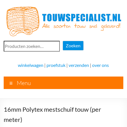
Ga
naar
de
inhoud
Touwspecialist.nl
Zoeken
Zoeken
Touwspecialist.nl,
het
winkelwagen
|
proefstuk
|
verzenden
|
over ons
adres
voor
Menu
vele
soorten
touw
en
16mm Polytex mestschuif touw (per
goed
advies!
meter)