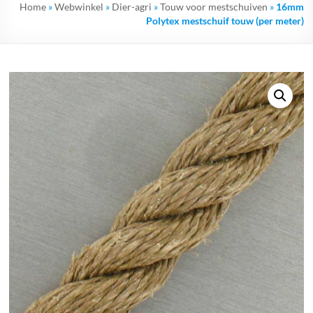
Home
»
Webwinkel
»
Dier-agri
»
Touw voor mestschuiven
»
16mm
Polytex mestschuif touw (per meter)