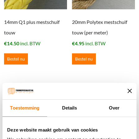
14mm Q1 plus mestschuif
20mm Polytex mestschuif
touw
touw (per meter)
€
14.50
incl. BTW
€
4.95
incl. BTW
Bestel nu
Bestel nu
Winkelwagen
Geen producten in de winkelwagen.
Toestemming
Details
Over
֍ Groot aanbod & scherpe prijzen!
Deze website maakt gebruik van cookies
֍ Deskundig advies en gratis proefstukjes.