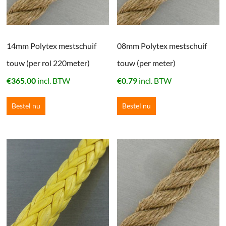
14mm Polytex mestschuif
08mm Polytex mestschuif
touw (per rol 220meter)
touw (per meter)
€
365.00
incl. BTW
€
0.79
incl. BTW
Bestel nu
Bestel nu