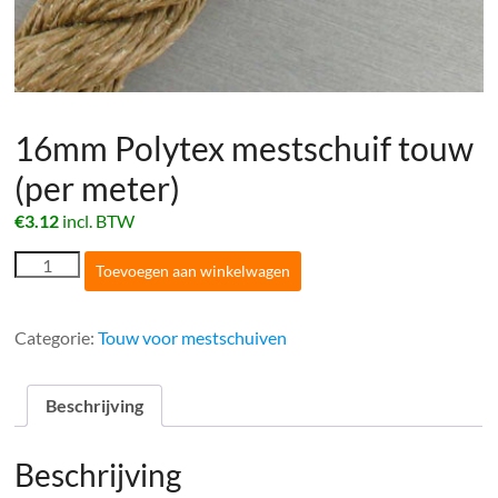
16mm Polytex mestschuif touw
(per meter)
€
3.12
incl. BTW
16mm
Toevoegen aan winkelwagen
Polytex
mestschuif
touw
Categorie:
Touw voor mestschuiven
(per
meter)
aantal
Beschrijving
Beschrijving