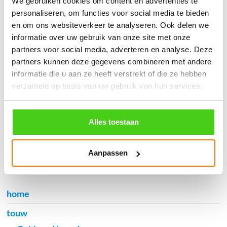
We gebruiken cookies om content en advertenties te
֍ Verzending in Nederland, België en Duitsland.
personaliseren, om functies voor social media te bieden
en om ons websiteverkeer te analyseren. Ook delen we
informatie over uw gebruik van onze site met onze
partners voor social media, adverteren en analyse. Deze
partners kunnen deze gegevens combineren met andere
Verzendkosten €5,45, boven €70,- gratis verstuurd
informatie die u aan ze heeft verstrekt of die ze hebben
(* gewicht onder 32kg). Binnen 24 uur verstuurd.
verzameld op basis van uw gebruik van hun services.
Aantal meters worden geleverd aan een stuk.
Specifieke wensen (meerdere lengten) kunt u aangeven bij het
invulveld "Bestelnotities (optioneel)".
Alles toestaan
© 2009 - 2026 | Touwspecialist.nl
It Fjild 4 - 8621 EA Heeg - Friesland
Aanpassen
Tel. +31(0) 629353302 -
info@touwspecialist.nl
home
touw