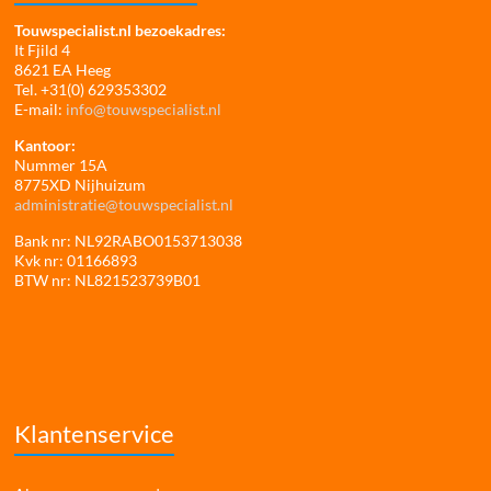
Touwspecialist.nl bezoekadres:
It Fjild 4
8621 EA Heeg
Tel. +31(0) 629353302
E-mail:
info@touwspecialist.nl
Kantoor:
Nummer 15A
8775XD Nijhuizum
administratie@touwspecialist.nl
Bank nr: NL92RABO0153713038
Kvk nr: 01166893
BTW nr: NL821523739B01
Klantenservice