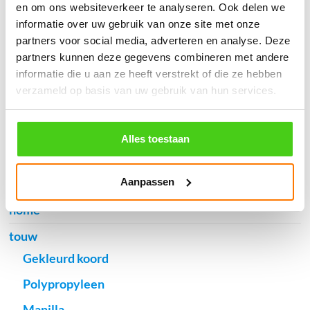
en om ons websiteverkeer te analyseren. Ook delen we
informatie over uw gebruik van onze site met onze
partners voor social media, adverteren en analyse. Deze
Verzendkosten €5,45, boven €70,- gratis verstuurd
(* gewicht onder 32kg). Binnen 24 uur verstuurd.
partners kunnen deze gegevens combineren met andere
informatie die u aan ze heeft verstrekt of die ze hebben
Aantal meters worden geleverd aan een stuk.
verzameld op basis van uw gebruik van hun services.
Specifieke wensen (meerdere lengten) kunt u aangeven bij het
invulveld "Bestelnotities (optioneel)".
© 2009 - 2026 | Touwspecialist.nl
Alles toestaan
It Fjild 4 - 8621 EA Heeg - Friesland
Tel. +31(0) 629353302 -
info@touwspecialist.nl
Aanpassen
home
touw
Gekleurd koord
Polypropyleen
Manilla