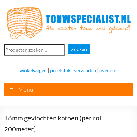
Ga
naar
de
inhoud
Touwspecialist.nl
Zoeken
Zoeken
Touwspecialist.nl,
het
winkelwagen
|
proefstuk
|
verzenden
|
over ons
adres
voor
Menu
vele
soorten
touw
en
16mm gevlochten katoen (per rol
goed
advies!
200meter)