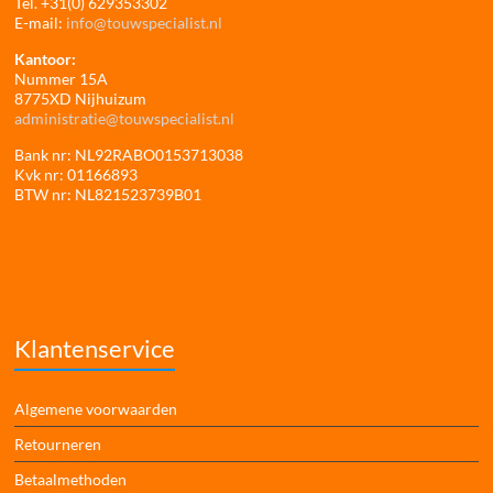
Tel. +31(0) 629353302
E-mail:
info@touwspecialist.nl
Kantoor:
Nummer 15A
8775XD Nijhuizum
administratie@touwspecialist.nl
Bank nr: NL92RABO0153713038
Kvk nr: 01166893
BTW nr: NL821523739B01
Klantenservice
Algemene voorwaarden
Retourneren
Betaalmethoden