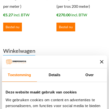
per meter )
(per tros 200 meter)
€
5.27
incl. BTW
€
270.00
incl. BTW
Bestel nu
Bestel nu
Winkelwagen
Geen producten in de winkelwagen.
Toestemming
Details
Over
֍ Groot aanbod & scherpe prijzen!
֍ Deskundig advies en gratis proefstukjes.
Deze website maakt gebruik van cookies
֍ Verzending in Nederland, België en Duitsland.
We gebruiken cookies om content en advertenties te
personaliseren, om functies voor social media te bieden