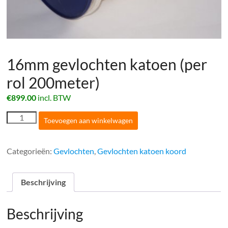
16mm gevlochten katoen (per
rol 200meter)
€
899.00
incl. BTW
16mm
Toevoegen aan winkelwagen
gevlochten
katoen
(per
Categorieën:
Gevlochten
,
Gevlochten katoen koord
rol
200meter)
aantal
Beschrijving
Beschrijving