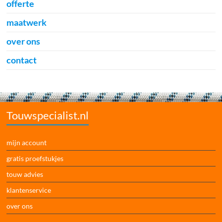
offerte
maatwerk
over ons
contact
Touwspecialist.nl
mijn account
gratis proefstukjes
touw advies
klantenservice
over ons