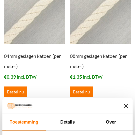
04mm geslagen katoen (per
08mm geslagen katoen (per
meter)
meter)
€
0.39
incl. BTW
€
1.35
incl. BTW
Bestel nu
Bestel nu
Winkelwagen
Toestemming
Details
Over
Geen producten in de winkelwagen.