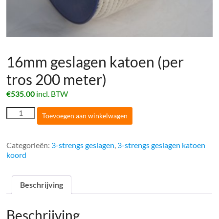
16mm geslagen katoen (per
tros 200 meter)
€
535.00
incl. BTW
16mm
Toevoegen aan winkelwagen
geslagen
katoen
(per
Categorieën:
3-strengs geslagen
,
3-strengs geslagen katoen
tros
koord
200
meter)
aantal
Beschrijving
Beschrijving