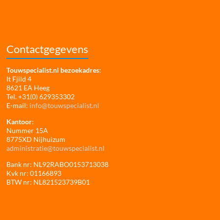
Contactgegevens
Touwspecialist.nl bezoekadres:
It Fjild 4
8621 EA Heeg
Tel. +31(0) 629353302
E-mail:
info@touwspecialist.nl
Kantoor:
Nummer 15A
8775XD Nijhuizum
administratie@touwspecialist.nl
Bank nr: NL92RABO0153713038
Kvk nr: 01166893
BTW nr: NL821523739B01