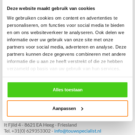
Deze website maakt gebruik van cookies
We gebruiken cookies om content en advertenties te
֍ Groot aanbod & scherpe prijzen!
personaliseren, om functies voor social media te bieden
֍ Deskundig advies en gratis proefstukjes.
en om ons websiteverkeer te analyseren. Ook delen we
֍ Verzending in Nederland, België en Duitsland.
informatie over uw gebruik van onze site met onze
partners voor social media, adverteren en analyse. Deze
partners kunnen deze gegevens combineren met andere
informatie die u aan ze heeft verstrekt of die ze hebben
verzameld op basis van uw gebruik van hun services.
Verzendkosten €5,45, boven €70,- gratis verstuurd
(* gewicht onder 32kg). Binnen 24 uur verstuurd.
Alles toestaan
Aantal meters worden geleverd aan een stuk.
Specifieke wensen (meerdere lengten) kunt u aangeven bij het
invulveld "Bestelnotities (optioneel)".
Aanpassen
© 2009 - 2026 | Touwspecialist.nl
It Fjild 4 - 8621 EA Heeg - Friesland
Tel. +31(0) 629353302 -
info@touwspecialist.nl