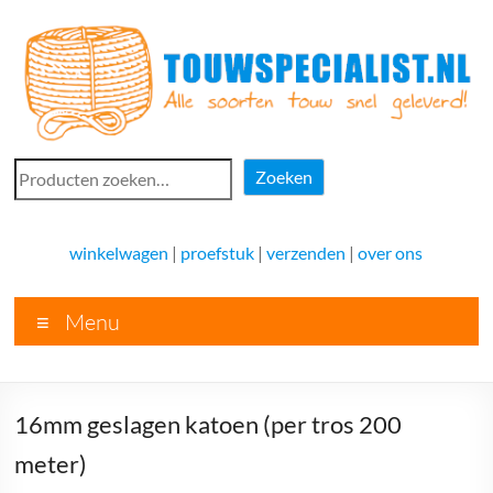
Ga
naar
de
inhoud
Touwspecialist.nl
Zoeken
Zoeken
Touwspecialist.nl,
het
winkelwagen
|
proefstuk
|
verzenden
|
over ons
adres
voor
Menu
vele
soorten
touw
en
16mm geslagen katoen (per tros 200
goed
advies!
meter)