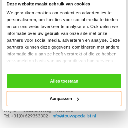
Deze website maakt gebruik van cookies
֍ Groot aanbod & scherpe prijzen!
We gebruiken cookies om content en advertenties te
֍ Deskundig advies en gratis proefstukjes.
personaliseren, om functies voor social media te bieden
en om ons websiteverkeer te analyseren. Ook delen we
֍ Verzending in Nederland, België en Duitsland.
informatie over uw gebruik van onze site met onze
partners voor social media, adverteren en analyse. Deze
partners kunnen deze gegevens combineren met andere
informatie die u aan ze heeft verstrekt of die ze hebben
verzameld op basis van uw gebruik van hun services.
Verzendkosten €5,45, boven €70,- gratis verstuurd
(* gewicht onder 32kg). Binnen 24 uur verstuurd.
Alles toestaan
Aantal meters worden geleverd aan een stuk.
Specifieke wensen (meerdere lengten) kunt u aangeven bij het
invulveld "Bestelnotities (optioneel)".
Aanpassen
© 2009 - 2026 | Touwspecialist.nl
It Fjild 4 - 8621 EA Heeg - Friesland
Tel. +31(0) 629353302 -
info@touwspecialist.nl