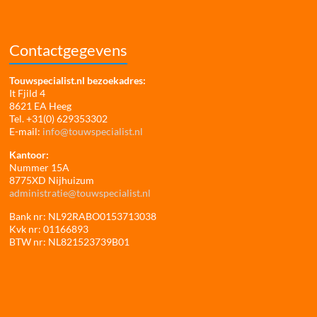
Contactgegevens
Touwspecialist.nl bezoekadres:
It Fjild 4
8621 EA Heeg
Tel. +31(0) 629353302
E-mail:
info@touwspecialist.nl
Kantoor:
Nummer 15A
8775XD Nijhuizum
administratie@touwspecialist.nl
Bank nr: NL92RABO0153713038
Kvk nr: 01166893
BTW nr: NL821523739B01