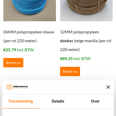
06MM polypropyleen blauw
12MM polypropyleen
(per rol 220 meter)
donker
beige manilla (per rol
220 meter)
€
25.79
incl. BTW
€
89.25
incl. BTW
Bestel nu
Bestel nu
Winkelwagen
Toestemming
Details
Over
Geen producten in de winkelwagen.