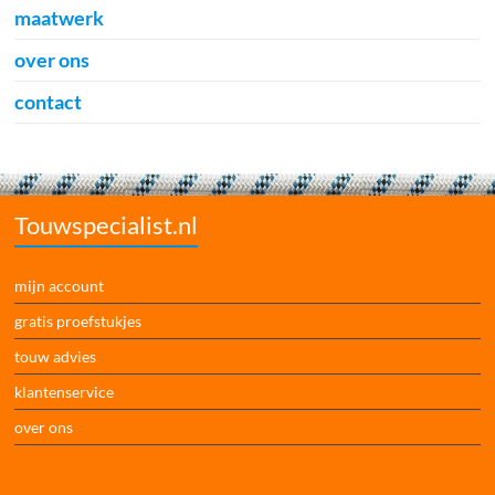
maatwerk
over ons
contact
Touwspecialist.nl
mijn account
gratis proefstukjes
touw advies
klantenservice
over ons