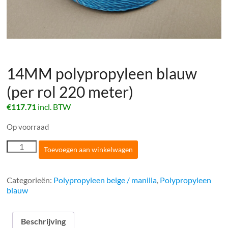
14MM polypropyleen blauw
(per rol 220 meter)
€
117.71
incl. BTW
Op voorraad
14MM
Toevoegen aan winkelwagen
polypropyleen
blauw
(per
Categorieën:
Polypropyleen beige / manilla
,
Polypropyleen
rol
blauw
220
meter)
aantal
Beschrijving