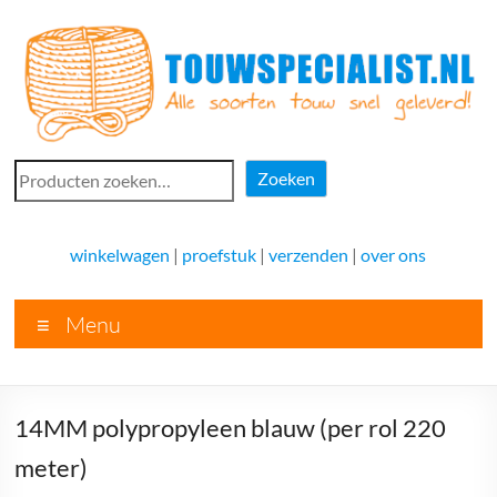
Ga
naar
de
inhoud
Touwspecialist.nl
Zoeken
Zoeken
Touwspecialist.nl,
het
winkelwagen
|
proefstuk
|
verzenden
|
over ons
adres
voor
Menu
vele
soorten
touw
en
14MM polypropyleen blauw (per rol 220
goed
advies!
meter)