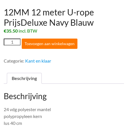
12MM 12 meter U-rope
PrijsDeluxe Navy Blauw
€
35.50
incl. BTW
12MM
Toevoegen aan winkelwagen
12
meter
U-
Categorie:
Kant en klaar
rope
PrijsDeluxe
Navy
Beschrijving
Blauw
aantal
Beschrijving
24 vdg polyester mantel
polypropyleen kern
lus 40 cm