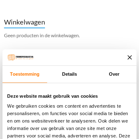
Winkelwagen
Geen producten in de winkelwagen.
֍ Groot aanbod & scherpe prijzen!
֍ Deskundig advies en gratis proefstukjes.
Toestemming
Details
Over
֍ Verzending in Nederland, België en Duitsland.
Deze website maakt gebruik van cookies
We gebruiken cookies om content en advertenties te
personaliseren, om functies voor social media te bieden
Verzendkosten €5,45, boven €70,- gratis verstuurd
(* gewicht onder 32kg). Binnen 24 uur verstuurd.
en om ons websiteverkeer te analyseren. Ook delen we
informatie over uw gebruik van onze site met onze
Aantal meters worden geleverd aan een stuk.
partners voor social media, adverteren en analyse. Deze