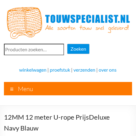
Ga
naar
de
inhoud
Touwspecialist.nl
Zoeken
Zoeken
Touwspecialist.nl,
het
winkelwagen
|
proefstuk
|
verzenden
|
over ons
adres
voor
Menu
vele
soorten
touw
en
12MM 12 meter U-rope PrijsDeluxe
goed
advies!
Navy Blauw