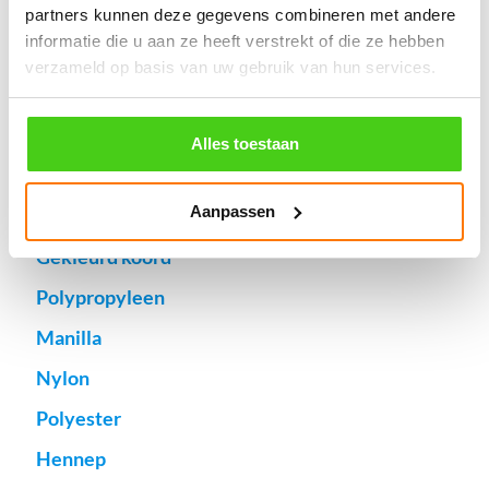
Specifieke wensen (meerdere lengten) kunt u aangeven bij het
partners kunnen deze gegevens combineren met andere
invulveld "Bestelnotities (optioneel)".
informatie die u aan ze heeft verstrekt of die ze hebben
© 2009 - 2026 | Touwspecialist.nl
verzameld op basis van uw gebruik van hun services.
It Fjild 4 - 8621 EA Heeg - Friesland
Tel. +31(0) 629353302 -
info@touwspecialist.nl
Alles toestaan
home
Aanpassen
touw
Gekleurd koord
Polypropyleen
Manilla
Nylon
Polyester
Hennep