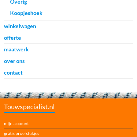
Overig
Koopjeshoek
winkelwagen
offerte
maatwerk
over ons
contact
Touwspecialist.nl
mijn account
gratis proefstukjes