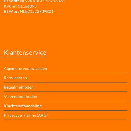
Bank nr: NL92RABO0153713038
Kvk nr: 01166893
BTW nr: NL821523739B01
Klantenservice
Algemene voorwaarden
Retourneren
Betaalmethoden
Verzendmethoden
Klachtenafhandeling
Privacyverklaring (AVG)