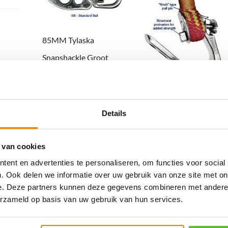
85MM Tylaska
Snapshackle Groot
€
176.85
incl. BTW
14 – 16MM Tylaska J-
Binnenkort leverbaar
sluiting
Details
€
345.60
incl. BTW
 van cookies
Bestel nu
ent en advertenties te personaliseren, om functies voor social
. Ook delen we informatie over uw gebruik van onze site met on
e. Deze partners kunnen deze gegevens combineren met andere i
erzameld op basis van uw gebruik van hun services.