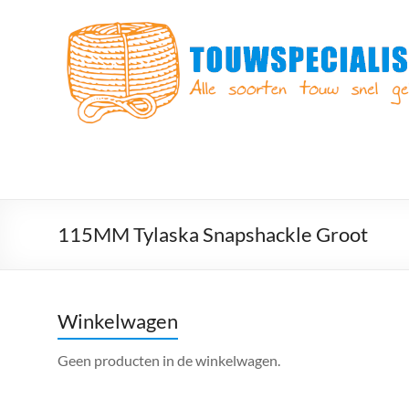
Ga
naar
Touwspecialist.nl
de
inhoud
Touwspecialist.nl,
het
adres
voor
vele
soorten
touw
en
115MM Tylaska Snapshackle Groot
goed
advies!
Winkelwagen
Geen producten in de winkelwagen.