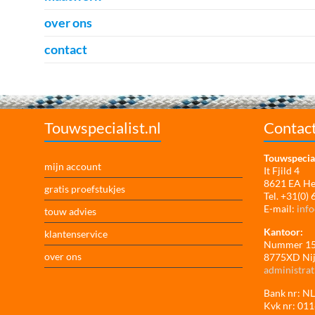
over ons
contact
Touwspecialist.nl
Contac
Touwspecial
mijn account
It Fjild 4
8621 EA H
gratis proefstukjes
Tel. +31(0)
E-mail:
info
touw advies
Kantoor:
klantenservice
Nummer 1
over ons
8775XD Ni
administrat
Bank nr: 
Kvk nr: 01