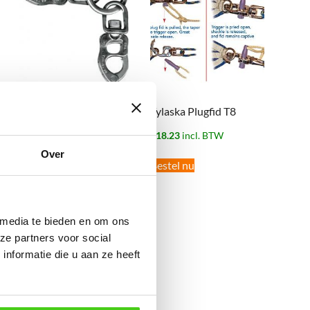
Tylaska Plugfid T8
2 x T08 Tylaska Linked
€
18.23
incl. BTW
Shackles
Over
€
496.80
incl. BTW
Bestel nu
Bestel nu
 media te bieden en om ons
ze partners voor social
nformatie die u aan ze heeft