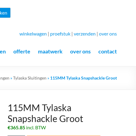
Zoeken
ken
winkelwagen
|
proefstuk
|
verzenden
|
over ons
en
offerte
maatwerk
over ons
contact
ingen
»
Tylaska Sluitingen
»
115MM Tylaska Snapshackle Groot
115MM Tylaska
Snapshackle Groot
€
365.85
incl. BTW