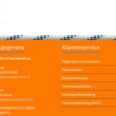
tgegevens
Klantenservice
ist.nl bezoekadres:
Algemene voorwaarden
eeg
Retourneren
 629353302
@touwspecialist.nl
Betaalmethoden
Verzendmethoden
5A
Klachtenafhandeling
jhuizum
ie@touwspecialist.nl
Privacyverklaring (AVG)
NL92RABO0153713038
166893