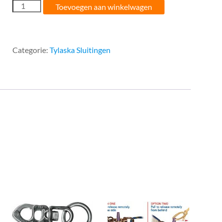
115MM
Toevoegen aan winkelwagen
Tylaska
Snapshackle
Groot
aantal
Categorie:
Tylaska Sluitingen