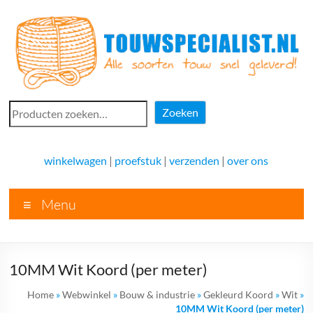
Ga
naar
de
inhoud
Touwspecialist.nl
Zoeken
Zoeken
Touwspecialist.nl,
het
winkelwagen
|
proefstuk
|
verzenden
|
over ons
adres
voor
Menu
vele
soorten
touw
en
10MM Wit Koord (per meter)
goed
advies!
Home
»
Webwinkel
»
Bouw & industrie
»
Gekleurd Koord
»
Wit
»
10MM Wit Koord (per meter)