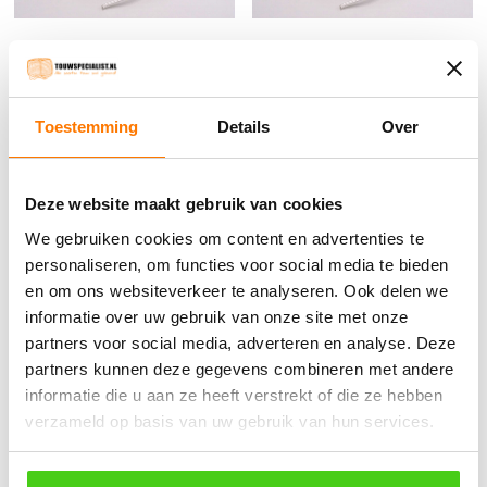
3MM Wit Koord (per rol 100
4MM Wit Koord (per meter)
meter)
€
0.45
incl. BTW
Toestemming
Details
Over
€
17.85
incl. BTW
Bestel nu
Binnenkort leverbaar
Deze website maakt gebruik van cookies
We gebruiken cookies om content en advertenties te
personaliseren, om functies voor social media te bieden
en om ons websiteverkeer te analyseren. Ook delen we
Winkelwagen
informatie over uw gebruik van onze site met onze
partners voor social media, adverteren en analyse. Deze
Geen producten in de winkelwagen.
partners kunnen deze gegevens combineren met andere
informatie die u aan ze heeft verstrekt of die ze hebben
֍ Groot aanbod & scherpe prijzen!
verzameld op basis van uw gebruik van hun services.
֍ Deskundig advies en gratis proefstukjes.