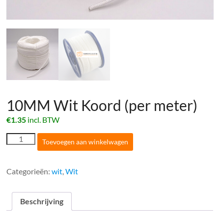
10MM Wit Koord (per meter)
€
1.35
incl. BTW
10MM
Toevoegen aan winkelwagen
Wit
Koord
(per
Categorieën:
wit
,
Wit
meter)
aantal
Beschrijving