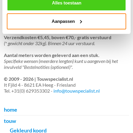
֍ Verzending in Nederland, België en Duitsland.
Alles toestaan
Aanpassen
Verzendkosten €5,45, boven €70,- gratis verstuurd
(* gewicht onder 32kg). Binnen 24 uur verstuurd.
Aantal meters worden geleverd aan een stuk.
Specifieke wensen (meerdere lengten) kunt u aangeven bij het
invulveld "Bestelnotities (optioneel)".
© 2009 - 2026 | Touwspecialist.nl
It Fjild 4 - 8621 EA Heeg - Friesland
Tel. +31(0) 629353302 -
info@touwspecialist.nl
home
touw
Gekleurd koord