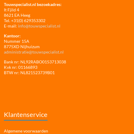
Touwspecialist.nl bezoekadres:
It Fjild 4
8621 EA Heeg
Tel. +31(0) 629353302
E-mail:
info@touwspecialist.nl
Kantoor:
Nummer 15A
8775XD Nijhuizum
administratie@touwspecialist.nl
Bank nr: NL92RABO0153713038
Kvk nr: 01166893
BTW nr: NL821523739B01
Klantenservice
Algemene voorwaarden