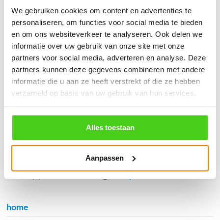
֍ Deskundig advies en gratis proefstukjes.
We gebruiken cookies om content en advertenties te
personaliseren, om functies voor social media te bieden
֍ Verzending in Nederland, België en Duitsland.
en om ons websiteverkeer te analyseren. Ook delen we
informatie over uw gebruik van onze site met onze
partners voor social media, adverteren en analyse. Deze
partners kunnen deze gegevens combineren met andere
informatie die u aan ze heeft verstrekt of die ze hebben
Verzendkosten €5,45, boven €70,- gratis verstuurd
verzameld op basis van uw gebruik van hun services.
(* gewicht onder 32kg). Binnen 24 uur verstuurd.
Aantal meters worden geleverd aan een stuk.
Specifieke wensen (meerdere lengten) kunt u aangeven bij het
Alles toestaan
invulveld "Bestelnotities (optioneel)".
© 2009 - 2026 | Touwspecialist.nl
Aanpassen
It Fjild 4 - 8621 EA Heeg - Friesland
Tel. +31(0) 629353302 -
info@touwspecialist.nl
home