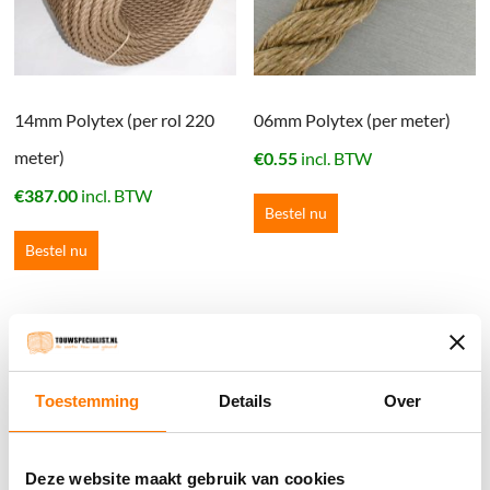
14mm Polytex (per rol 220
06mm Polytex (per meter)
meter)
€
0.55
incl. BTW
€
387.00
incl. BTW
Bestel nu
Bestel nu
Winkelwagen
Toestemming
Details
Over
Geen producten in de winkelwagen.
֍ Groot aanbod & scherpe prijzen!
Deze website maakt gebruik van cookies