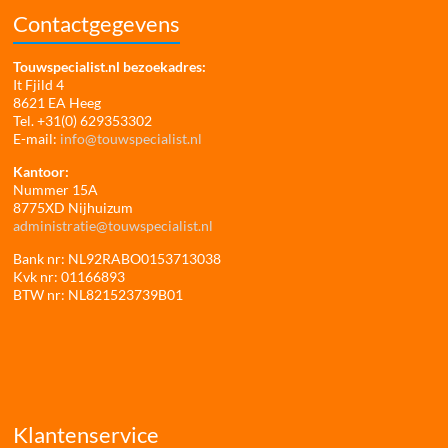
Contactgegevens
Touwspecialist.nl bezoekadres:
It Fjild 4
8621 EA Heeg
Tel. +31(0) 629353302
E-mail:
info@touwspecialist.nl
Kantoor:
Nummer 15A
8775XD Nijhuizum
administratie@touwspecialist.nl
Bank nr: NL92RABO0153713038
Kvk nr: 01166893
BTW nr: NL821523739B01
Klantenservice