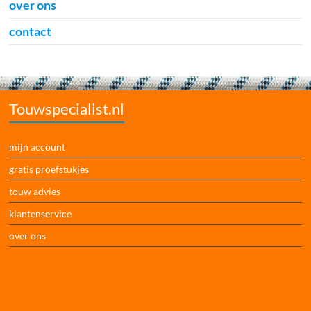
over ons
contact
Touwspecialist.nl
mijn account
gratis proefstukjes
touw advies
klantenservice
over ons