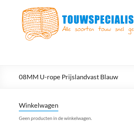
Ga
naar
Touwspecialist.nl
de
inhoud
Touwspecialist.nl,
het
adres
voor
vele
soorten
touw
en
08MM U-rope Prijslandvast Blauw
goed
advies!
Winkelwagen
Geen producten in de winkelwagen.