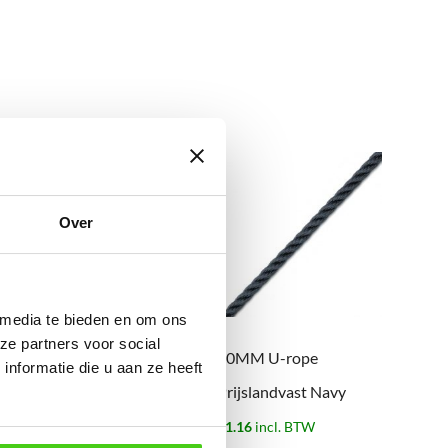
Over
 media te bieden en om ons
ze partners voor social
06MM U-rope
10MM U-rope
nformatie die u aan ze heeft
Prijslandvast Navy
Prijslandvast Navy
€
0.47
incl. BTW
€
1.16
incl. BTW