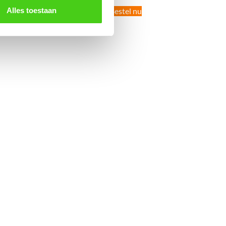
Bestel nu
Bestel nu
Alles toestaan