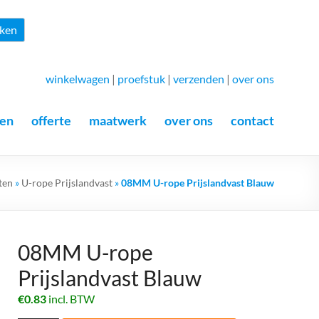
Zoeken
ken
winkelwagen
|
proefstuk
|
verzenden
|
over ons
en
offerte
maatwerk
over ons
contact
ten
»
U-rope Prijslandvast
»
08MM U-rope Prijslandvast Blauw
08MM U-rope
Prijslandvast Blauw
€
0.83
incl. BTW