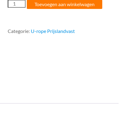
08MM
Toevoegen aan winkelwagen
U-
rope
Prijslandvast
Blauw
Categorie:
U-rope Prijslandvast
aantal