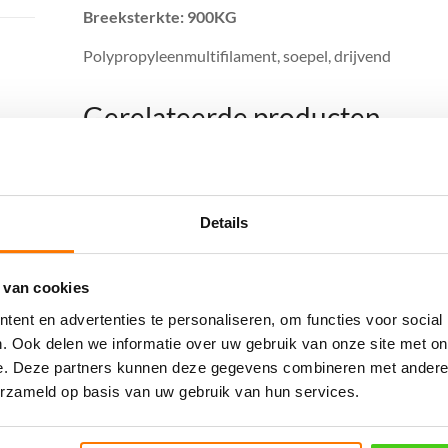
Breeksterkte: 900KG
Polypropyleenmultifilament, soepel, drijvend
Gerelateerde producten
Aanbieding!
Details
 van cookies
ent en advertenties te personaliseren, om functies voor social
. Ook delen we informatie over uw gebruik van onze site met on
16MM U-rope
16MM U-rope
e. Deze partners kunnen deze gegevens combineren met andere i
Prijslandvast Blauw
Prijslandvast Zwart
erzameld op basis van uw gebruik van hun services.
Oorspronkelijke
Huidige
€
2.40
€
1.99
incl. BTW
€
2.55
incl. BTW
prijs
prijs