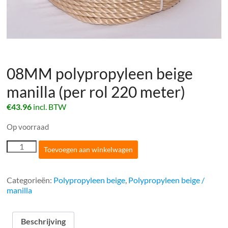
08MM polypropyleen beige
manilla (per rol 220 meter)
€
43.96
incl. BTW
Op voorraad
08MM
Toevoegen aan winkelwagen
polypropyleen
beige
manilla
Categorieën:
Polypropyleen beige
,
Polypropyleen beige /
(per
manilla
rol
220
meter)
Beschrijving
aantal