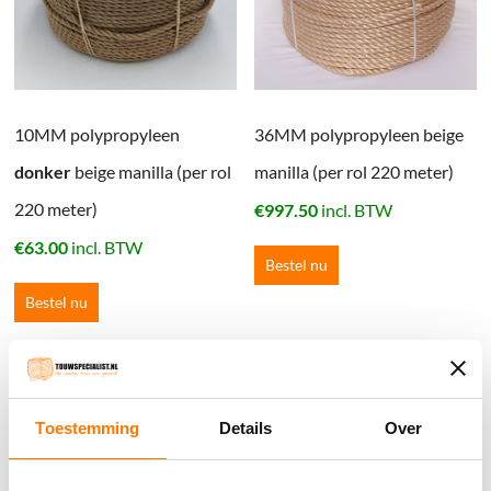
10MM polypropyleen
36MM polypropyleen beige
donker
beige manilla (per rol
manilla (per rol 220 meter)
220 meter)
€
997.50
incl. BTW
€
63.00
incl. BTW
Bestel nu
Bestel nu
Winkelwagen
Toestemming
Details
Over
Geen producten in de winkelwagen.