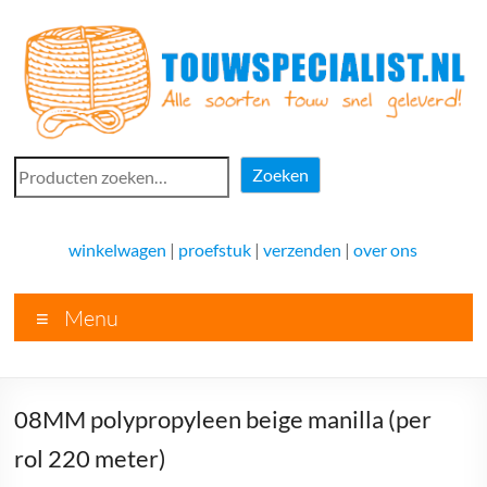
Ga
naar
de
inhoud
Touwspecialist.nl
Zoeken
Zoeken
Touwspecialist.nl,
het
winkelwagen
|
proefstuk
|
verzenden
|
over ons
adres
voor
Menu
vele
soorten
touw
en
08MM polypropyleen beige manilla (per
goed
advies!
rol 220 meter)