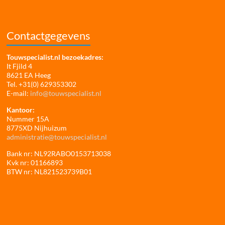
Contactgegevens
Touwspecialist.nl bezoekadres:
It Fjild 4
8621 EA Heeg
Tel. +31(0) 629353302
E-mail:
info@touwspecialist.nl
Kantoor:
Nummer 15A
8775XD Nijhuizum
administratie@touwspecialist.nl
Bank nr: NL92RABO0153713038
Kvk nr: 01166893
BTW nr: NL821523739B01