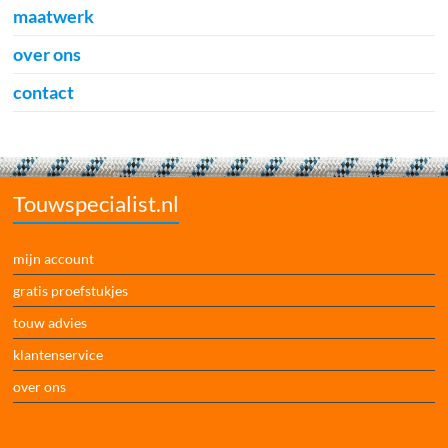
maatwerk
over ons
contact
Touwspecialist.nl
mijn account
gratis proefstukjes
touw advies
klantenservice
over ons