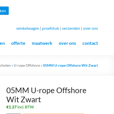
Zoeken
ken
winkelwagen
|
proefstuk
|
verzenden
|
over ons
en
offerte
maatwerk
over ons
contact
choten
»
U-rope Offshore
»
05MM U-rope Offshore Wit Zwart
05MM U-rope Offshore
Wit Zwart
€
1.27
incl. BTW