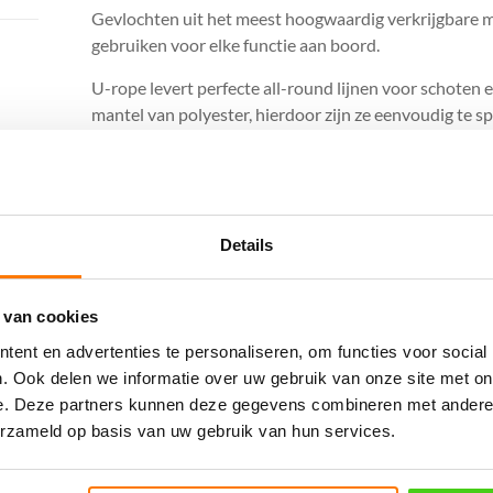
Gevlochten uit het meest hoogwaardig verkrijgbare ma
gebruiken voor elke functie aan boord.
U-rope levert perfecte all-round lijnen voor schoten 
mantel van polyester, hierdoor zijn ze eenvoudig te sp
Gerelateerde producten
Details
 van cookies
ent en advertenties te personaliseren, om functies voor social
. Ook delen we informatie over uw gebruik van onze site met on
e. Deze partners kunnen deze gegevens combineren met andere i
erzameld op basis van uw gebruik van hun services.
05MM U-rope
10MM U-rope
Offshore Wit Groen
Offshore Blauw