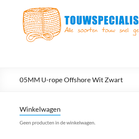
Ga
naar
Touwspecialist.nl
de
inhoud
Touwspecialist.nl,
het
adres
voor
vele
soorten
touw
en
05MM U-rope Offshore Wit Zwart
goed
advies!
Winkelwagen
Geen producten in de winkelwagen.