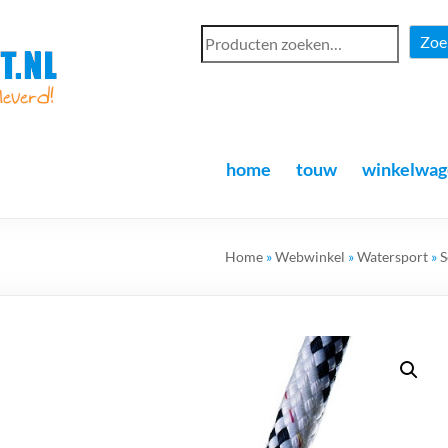
Zoe
home
touw
winkelwag
Home
»
Webwinkel
»
Watersport
»
S