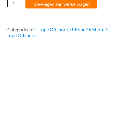
05MM
Toevoegen aan winkelwagen
U-
rope
Offshore
Wit
Categorieën:
U-rope Offshore
,
U-Rope Offshore
,
U-
Zwart
rope Offshore
aantal