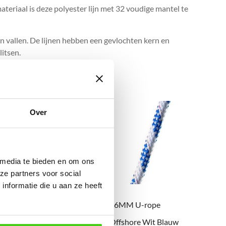
teriaal is deze polyester lijn met 32 voudige mantel te
en vallen. De lijnen hebben een gevlochten kern en
litsen.
Over
 media te bieden en om ons
ze partners voor social
nformatie die u aan ze heeft
10MM U-rope
06MM U-rope
Offshore Wit Blauw
Offshore Wit Blauw