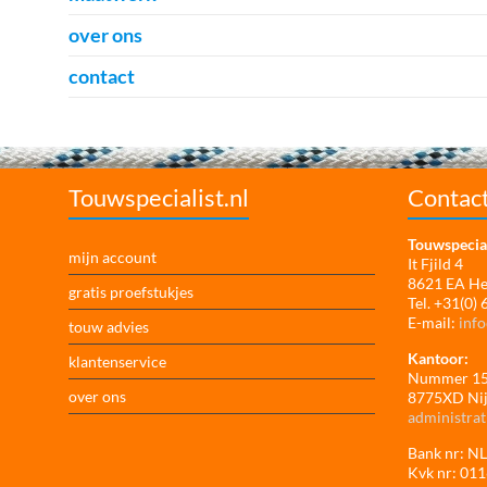
over ons
contact
Touwspecialist.nl
Contac
Touwspecial
mijn account
It Fjild 4
8621 EA H
gratis proefstukjes
Tel. +31(0)
E-mail:
info
touw advies
Kantoor:
klantenservice
Nummer 1
over ons
8775XD Ni
administrat
Bank nr: 
Kvk nr: 01