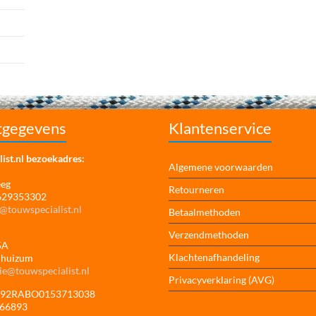
tgegevens
Klantenservice
ist.nl bezoekadres:
Algemene voorwaarden
eeg
Retourneren
 629353302
@touwspecialist.nl
Betaalmethoden
Verzendmethoden
5A
Klachtenafhandeling
jhuizum
ie@touwspecialist.nl
Privacyverklaring (AVG)
NL92RABO0153713038
166893