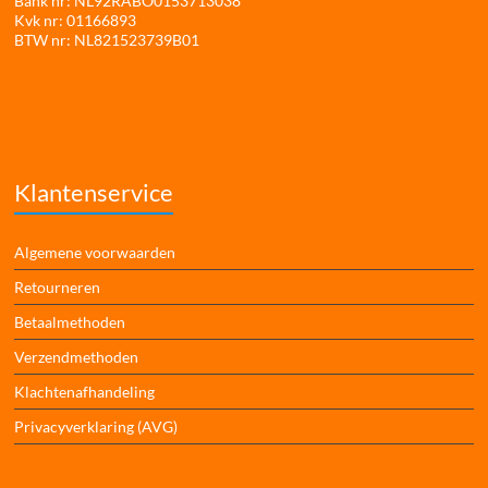
Bank nr: NL92RABO0153713038
Kvk nr: 01166893
BTW nr: NL821523739B01
Klantenservice
Algemene voorwaarden
Retourneren
Betaalmethoden
Verzendmethoden
Klachtenafhandeling
Privacyverklaring (AVG)