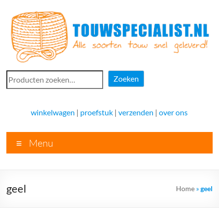
Ga
naar
de
inhoud
Touwspecialist.nl
Zoeken
Zoeken
Touwspecialist.nl,
het
winkelwagen
|
proefstuk
|
verzenden
|
over ons
adres
voor
Menu
vele
soorten
touw
en
geel
Home
»
geel
goed
advies!