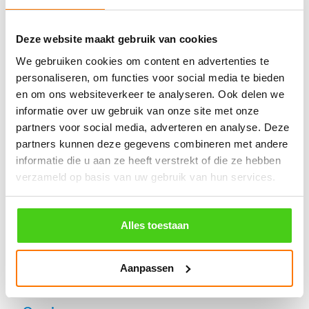
Katoen
Sisal
Deze website maakt gebruik van cookies
Jute
We gebruiken cookies om content en advertenties te
personaliseren, om functies voor social media te bieden
Classic Look
en om ons websiteverkeer te analyseren. Ook delen we
Hempex
informatie over uw gebruik van onze site met onze
partners voor social media, adverteren en analyse. Deze
Watersport
partners kunnen deze gegevens combineren met andere
Touwladders
informatie die u aan ze heeft verstrekt of die ze hebben
verzameld op basis van uw gebruik van hun services.
Elastiek
Railingnet
Alles toestaan
Interieur
Bouw & industrie
Aanpassen
Dier agri