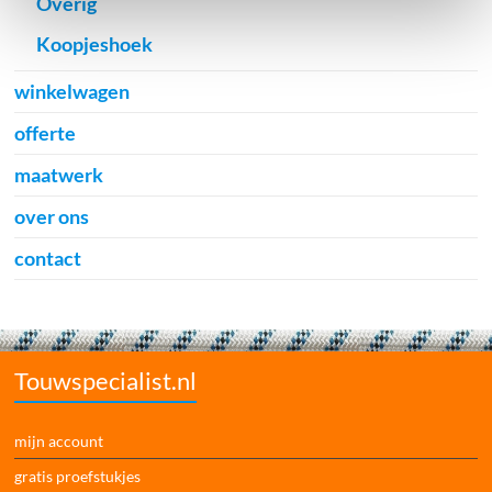
Overig
Koopjeshoek
winkelwagen
offerte
maatwerk
over ons
contact
Touwspecialist.nl
mijn account
gratis proefstukjes