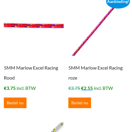
Aanbieding!
5MM Marlow Excel Racing
5MM Marlow Excel Racing
Rood
roze
Oorspronkelijke
Huidige
€
3.75
incl. BTW
€
3.75
€
2.55
incl. BTW
prijs
prijs
was:
is:
Bestel nu
Bestel nu
€3.75.
€2.55.