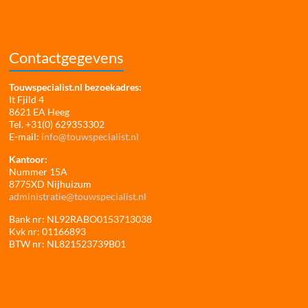
Contactgegevens
Touwspecialist.nl bezoekadres:
It Fjild 4
8621 EA Heeg
Tel. +31(0) 629353302
E-mail:
info@touwspecialist.nl
Kantoor:
Nummer 15A
8775XD Nijhuizum
administratie@touwspecialist.nl
Bank nr: NL92RABO0153713038
Kvk nr: 01166893
BTW nr: NL821523739B01