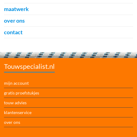
maatwerk
over ons
contact
Touwspecialist.nl
mijn account
gratis proefstukjes
touw advies
klantenservice
over ons