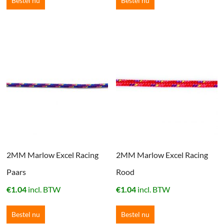
Bestel nu
Bestel nu
2MM Marlow Excel Racing
2MM Marlow Excel Racing
Paars
Rood
€
1.04
incl. BTW
€
1.04
incl. BTW
Bestel nu
Bestel nu