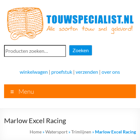
Ga
naar
de
inhoud
Touwspecialist.nl
Zoeken
Zoeken
Touwspecialist.nl,
het
winkelwagen
|
proefstuk
|
verzenden
|
over ons
adres
voor
Menu
vele
soorten
touw
en
Marlow Excel Racing
goed
advies!
Home
»
Watersport
»
Trimlijnen
»
Marlow Excel Racing