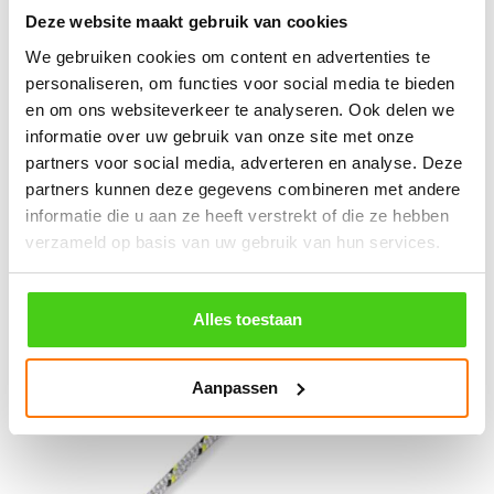
Deze website maakt gebruik van cookies
We gebruiken cookies om content en advertenties te
personaliseren, om functies voor social media te bieden
en om ons websiteverkeer te analyseren. Ook delen we
informatie over uw gebruik van onze site met onze
partners voor social media, adverteren en analyse. Deze
partners kunnen deze gegevens combineren met andere
6MM Marlow Excel Racing
6MM Marlow Excel Racing
informatie die u aan ze heeft verstrekt of die ze hebben
verzameld op basis van uw gebruik van hun services.
Geel
Rood
€
4.55
incl. BTW
€
4.55
incl. BTW
Alles toestaan
Bestel nu
Bestel nu
Aanpassen