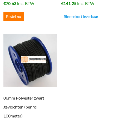
€
70.63
incl. BTW
€
141.25
incl. BTW
Bestel nu
Binnenkort leverbaar
06mm Polyester zwart
gevlochten (per rol
100meter)