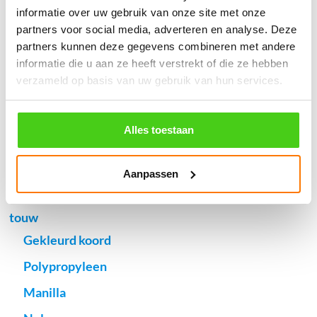
informatie over uw gebruik van onze site met onze
Verzendkosten €5,45, boven €70,- gratis verstuurd
partners voor social media, adverteren en analyse. Deze
(* gewicht onder 32kg). Binnen 24 uur verstuurd.
partners kunnen deze gegevens combineren met andere
Aantal meters worden geleverd aan een stuk.
informatie die u aan ze heeft verstrekt of die ze hebben
Specifieke wensen (meerdere lengten) kunt u aangeven bij het
verzameld op basis van uw gebruik van hun services.
invulveld "Bestelnotities (optioneel)".
© 2009 - 2026 | Touwspecialist.nl
Alles toestaan
It Fjild 4 - 8621 EA Heeg - Friesland
Tel. +31(0) 629353302 -
info@touwspecialist.nl
Aanpassen
home
touw
Gekleurd koord
Polypropyleen
Manilla