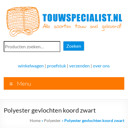
Ga
naar
de
inhoud
Touwspecialist.nl
Zoeken
Zoeken
Touwspecialist.nl,
het
winkelwagen
|
proefstuk
|
verzenden
|
over ons
adres
voor
Menu
vele
soorten
touw
en
Polyester gevlochten koord zwart
goed
advies!
Home
»
Polyester
»
Polyester gevlochten koord zwart