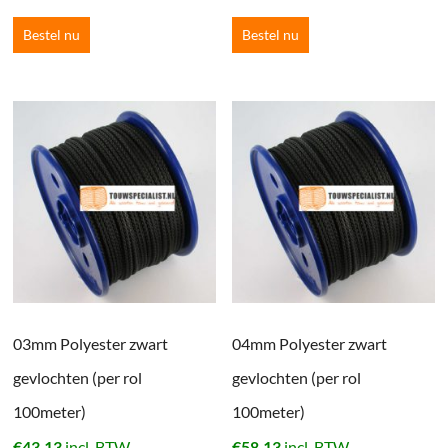
Bestel nu
Bestel nu
03mm Polyester zwart
04mm Polyester zwart
gevlochten (per rol
gevlochten (per rol
100meter)
100meter)
€
43.13
incl. BTW
€
58.13
incl. BTW