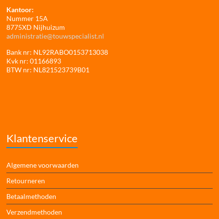
Kantoor:
Nummer 15A
8775XD Nijhuizum
administratie@touwspecialist.nl
Bank nr: NL92RABO0153713038
Kvk nr: 01166893
BTW nr: NL821523739B01
Klantenservice
Algemene voorwaarden
Retourneren
Betaalmethoden
Verzendmethoden