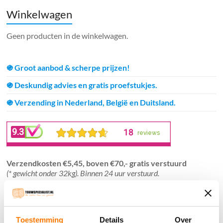
Winkelwagen
Geen producten in de winkelwagen.
֍ Groot aanbod & scherpe prijzen!
֍ Deskundig advies en gratis proefstukjes.
֍ Verzending in Nederland, België en Duitsland.
Verzendkosten €5,45, boven €70,- gratis verstuurd
(* gewicht onder 32kg). Binnen 24 uur verstuurd.
Aantal meters worden geleverd aan een stuk.
Specifieke wensen (meerdere lengten) kunt u aangeven bij het
invulveld "Bestelnotities (optioneel)".
Toestemming
Details
Over