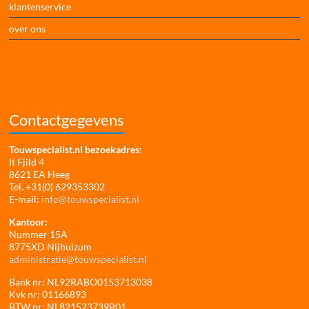
klantenservice
over ons
Contactgegevens
Touwspecialist.nl bezoekadres:
It Fjild 4
8621 EA Heeg
Tel. +31(0) 629353302
E-mail:
info@touwspecialist.nl
Kantoor:
Nummer 15A
8775XD Nijhuizum
administratie@touwspecialist.nl
Bank nr: NL92RABO0153713038
Kvk nr: 01166893
BTW nr: NL821523739B01