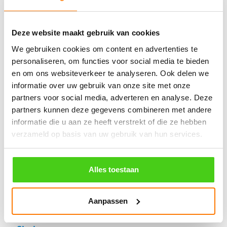
© 2009 - 2026 | Touwspecialist.nl
It Fjild 4 - 8621 EA Heeg - Friesland
Tel. +31(0) 629353302 -
info@touwspecialist.nl
Deze website maakt gebruik van cookies
We gebruiken cookies om content en advertenties te
personaliseren, om functies voor social media te bieden
home
en om ons websiteverkeer te analyseren. Ook delen we
touw
informatie over uw gebruik van onze site met onze
Gekleurd koord
partners voor social media, adverteren en analyse. Deze
partners kunnen deze gegevens combineren met andere
Polypropyleen
informatie die u aan ze heeft verstrekt of die ze hebben
verzameld op basis van uw gebruik van hun services.
Manilla
Nylon
Alles toestaan
Polyester
Hennep
Aanpassen
Katoen