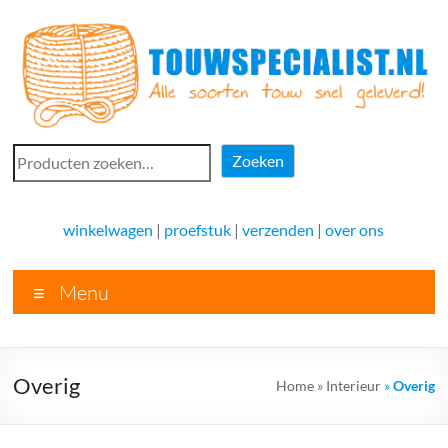
Ga
naar
de
inhoud
Touwspecialist.nl
Zoeken
Zoeken
Touwspecialist.nl,
het
winkelwagen
|
proefstuk
|
verzenden
|
over ons
adres
voor
Menu
vele
soorten
touw
en
Overig
Home
»
Interieur
»
Overig
goed
advies!