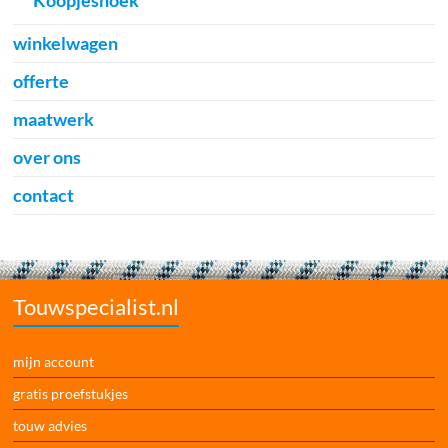
winkelwagen
offerte
maatwerk
over ons
contact
Touwspecialist.nl
mijn account
gratis proefstukjes
touw advies