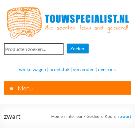
Ga
naar
de
inhoud
Touwspecialist.nl
Zoeken
Zoeken
Touwspecialist.nl,
het
winkelwagen
|
proefstuk
|
verzenden
|
over ons
adres
voor
Menu
vele
soorten
touw
en
zwart
Home
»
Interieur
»
Gekleurd Koord
»
zwart
goed
advies!