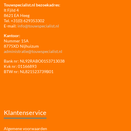
Touwspecialist.nl bezoekadres:
It Fjild 4
8621 EA Heeg
Tel. +31(0) 629353302
E-mail:
info@touwspecialist.nl
Kantoor:
Nummer 15A
8775XD Nijhuizum
administratie@touwspecialist.nl
Bank nr: NL92RABO0153713038
Kvk nr: 01166893
BTW nr: NL821523739B01
Klantenservice
Algemene voorwaarden