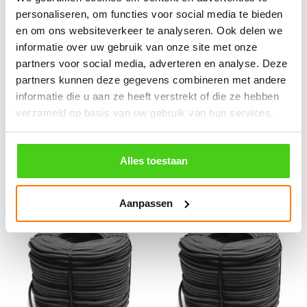
personaliseren, om functies voor social media te bieden
en om ons websiteverkeer te analyseren. Ook delen we
informatie over uw gebruik van onze site met onze
partners voor social media, adverteren en analyse. Deze
partners kunnen deze gegevens combineren met andere
5MM Zwart Koord (per
5MM Zwart Koord (per rol
informatie die u aan ze heeft verstrekt of die ze hebben
meter)
100 meter)
verzameld op basis van uw gebruik van hun services.
€
0.56
incl. BTW
€
49.35
incl. BTW
Alles toestaan
Bestel nu
Bestel nu
Aanpassen