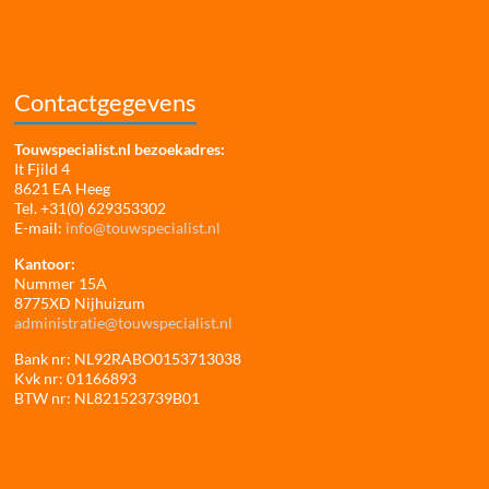
Contactgegevens
Touwspecialist.nl bezoekadres:
It Fjild 4
8621 EA Heeg
Tel. +31(0) 629353302
E-mail:
info@touwspecialist.nl
Kantoor:
Nummer 15A
8775XD Nijhuizum
administratie@touwspecialist.nl
Bank nr: NL92RABO0153713038
Kvk nr: 01166893
BTW nr: NL821523739B01