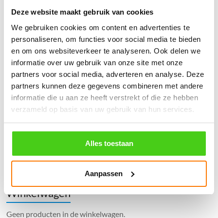
Deze website maakt gebruik van cookies
We gebruiken cookies om content en advertenties te
personaliseren, om functies voor social media te bieden
en om ons websiteverkeer te analyseren. Ook delen we
informatie over uw gebruik van onze site met onze
partners voor social media, adverteren en analyse. Deze
partners kunnen deze gegevens combineren met andere
8MM Pistache Koord (per
8MM Pistache Koord (per rol
informatie die u aan ze heeft verstrekt of die ze hebben
meter)
200 meter)
verzameld op basis van uw gebruik van hun services.
€
1.23
incl. BTW
€
258.41
incl. BTW
Alles toestaan
Bestel nu
Bestel nu
Aanpassen
Winkelwagen
Geen producten in de winkelwagen.