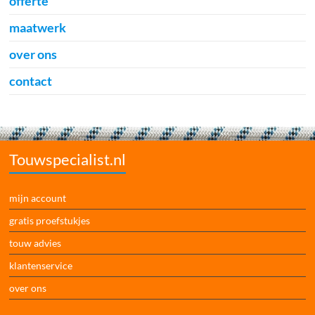
offerte
maatwerk
over ons
contact
Touwspecialist.nl
mijn account
gratis proefstukjes
touw advies
klantenservice
over ons