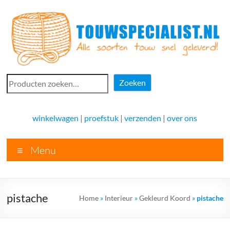
Ga
naar
de
inhoud
Touwspecialist.nl
Zoeken
Zoeken
Touwspecialist.nl,
het
winkelwagen
|
proefstuk
|
verzenden
|
over ons
adres
voor
Menu
vele
soorten
touw
en
pistache
Home
»
Interieur
»
Gekleurd Koord
»
pistache
goed
advies!