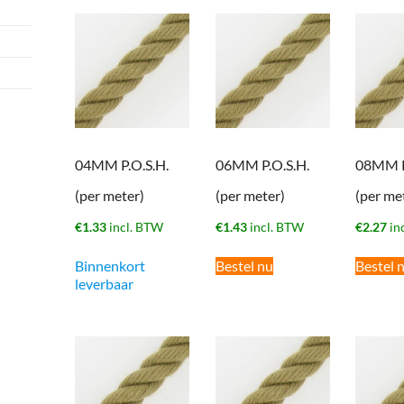
04MM P.O.S.H.
06MM P.O.S.H.
08MM P
(per meter)
(per meter)
(per me
€
1.33
incl. BTW
€
1.43
incl. BTW
€
2.27
in
Binnenkort
Bestel nu
Bestel 
leverbaar