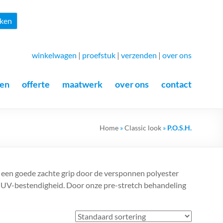
Zoeken
ken
winkelwagen
|
proefstuk
|
verzenden
|
over ons
en
offerte
maatwerk
over ons
contact
Home
»
Classic look
»
P.O.S.H.
t een goede zachte grip door de versponnen polyester
de UV-bestendigheid. Door onze pre-stretch behandeling