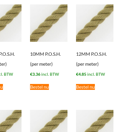
.O.S.H.
10MM P.O.S.H.
12MM P.O.S.H.
ter)
(per meter)
(per meter)
cl. BTW
€
3.36
incl. BTW
€
4.85
incl. BTW
nu
Bestel nu
Bestel nu