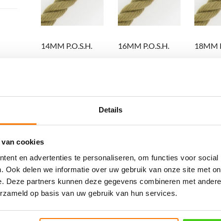
14MM P.O.S.H.
16MM P.O.S.H.
18MM P
(per meter)
(per meter)
(per me
€
8.01
incl. BTW
€
9.37
incl. BTW
€
9.37
in
Bestel nu
Bestel nu
Bestel 
Details
 van cookies
ent en advertenties te personaliseren, om functies voor social
. Ook delen we informatie over uw gebruik van onze site met on
e. Deze partners kunnen deze gegevens combineren met andere i
erzameld op basis van uw gebruik van hun services.
28MM P.O.S.H.
32MM P.O.S.H.
36MM P