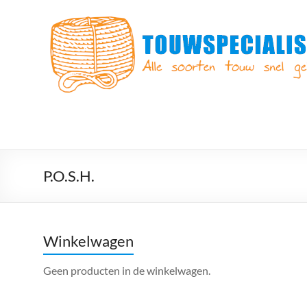
Ga
naar
Touwspecialist.nl
de
inhoud
Touwspecialist.nl,
het
adres
voor
vele
soorten
touw
en
P.O.S.H.
goed
advies!
Winkelwagen
Geen producten in de winkelwagen.