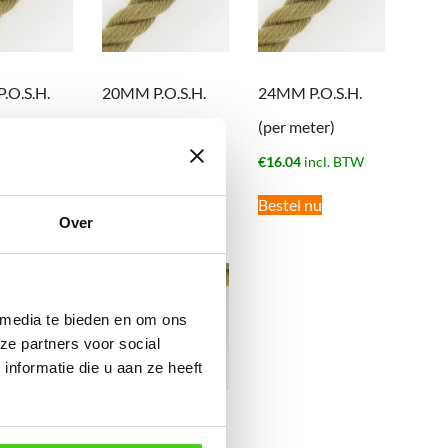
.O.S.H.
20MM P.O.S.H.
24MM P.O.S.H.
ter)
(per meter)
(per meter)
cl. BTW
€
11.38
incl. BTW
€
16.04
incl. BTW
nu
Bestel nu
Bestel nu
Over
 media te bieden en om ons
ze partners voor social
nformatie die u aan ze heeft
.O.S.H.
40MM P.O.S.H.