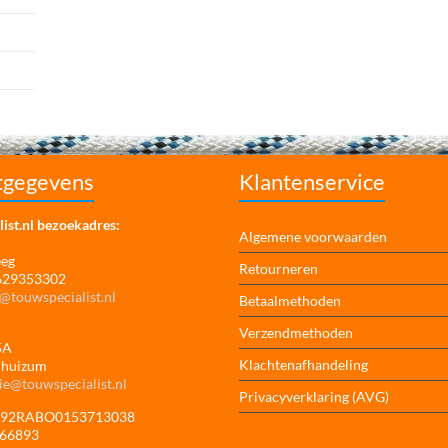
tgegevens
Klantenservice
ist.nl bezoekadres:
Algemene voorwaarden
eeg
Retourneren
 629353302
@touwspecialist.nl
Betaalmethoden
Verzendmethoden
5A
Klachtenafhandeling
jhuizum
ie@touwspecialist.nl
Privacyverklaring (AVG)
NL92RABO0153713038
166893