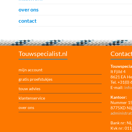
over ons
contact
Touwspecialist.nl
Contac
Touwspecial
mijn account
It Fjild 4
8621 EA H
gratis proefstukjes
Tel. +31(0)
E-mail:
info
touw advies
Kantoor:
klantenservice
Nummer 1
over ons
8775XD Ni
administrat
Bank nr: 
Kvk nr: 01