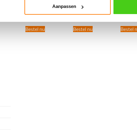
(per meter)
(per meter)
(per me
Aanpassen
€
18.50
incl. BTW
€
24.70
incl. BTW
€
31.09
i
Bestel nu
Bestel nu
Bestel 