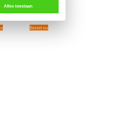
ter)
(per meter)
Alles toestaan
ncl. BTW
€
40.09
incl. BTW
nu
Bestel nu