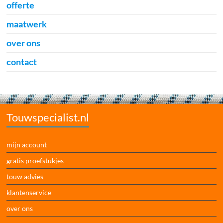
offerte
maatwerk
over ons
contact
Touwspecialist.nl
mijn account
gratis proefstukjes
touw advies
klantenservice
over ons