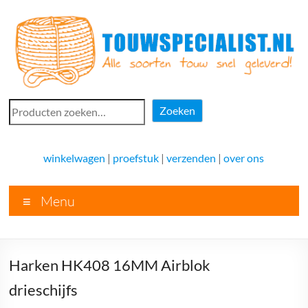
Ga
naar
de
inhoud
Touwspecialist.nl
Zoeken
Zoeken
Touwspecialist.nl,
het
winkelwagen
|
proefstuk
|
verzenden
|
over ons
adres
voor
Menu
vele
soorten
touw
en
Harken HK408 16MM Airblok
goed
advies!
drieschijfs