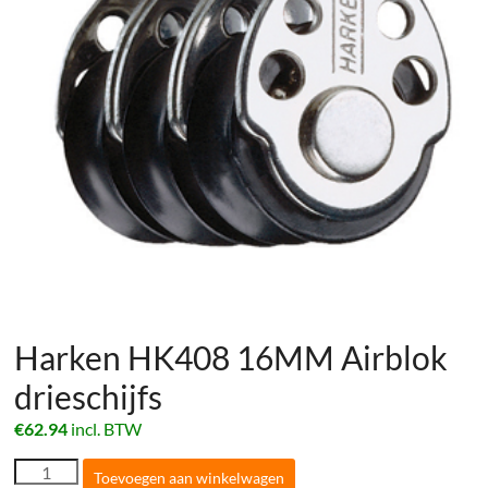
Harken HK408 16MM Airblok
drieschijfs
€
62.94
incl. BTW
Harken
Toevoegen aan winkelwagen