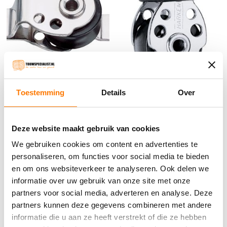
Harken HK416 16MM
Toestemming
Details
Over
Harken HK404 16MM
Airblok schilpad
Airblok
€
24.78
incl. BTW
Deze website maakt gebruik van cookies
€
21.60
incl. BTW
Bestel nu
We gebruiken cookies om content en advertenties te
Bestel nu
personaliseren, om functies voor social media te bieden
en om ons websiteverkeer te analyseren. Ook delen we
informatie over uw gebruik van onze site met onze
partners voor social media, adverteren en analyse. Deze
Winkelwagen
partners kunnen deze gegevens combineren met andere
informatie die u aan ze heeft verstrekt of die ze hebben