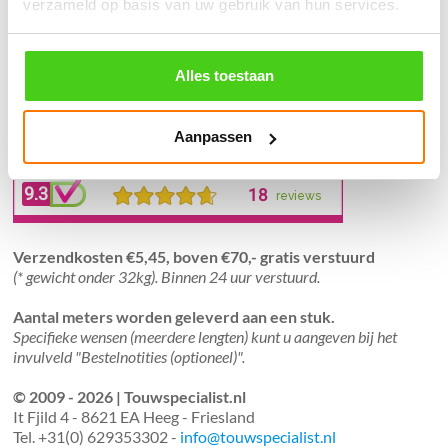
Geen producten in de winkelwagen.
verzameld op basis van uw gebruik van hun services.
֍ Groot aanbod & scherpe prijzen!
Alles toestaan
֍ Deskundig advies en gratis proefstukjes.
֍ Verzending in Nederland, België en Duitsland.
Aanpassen
Verzendkosten €5,45, boven €70,- gratis verstuurd
(* gewicht onder 32kg). Binnen 24 uur verstuurd.
Aantal meters worden geleverd aan een stuk.
Specifieke wensen (meerdere lengten) kunt u aangeven bij het
invulveld "Bestelnotities (optioneel)".
© 2009 - 2026 | Touwspecialist.nl
It Fjild 4 - 8621 EA Heeg - Friesland
Tel. +31(0) 629353302 -
info@touwspecialist.nl