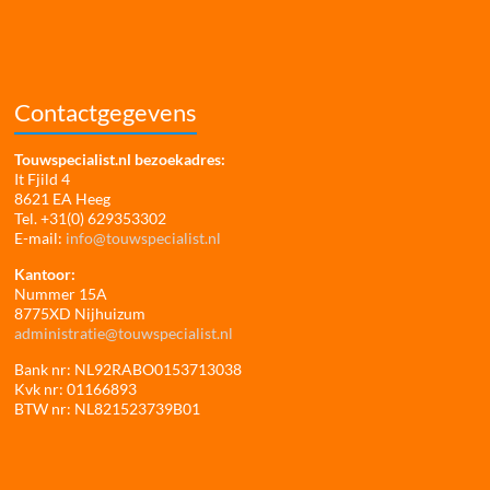
Contactgegevens
Touwspecialist.nl bezoekadres:
It Fjild 4
8621 EA Heeg
Tel. +31(0) 629353302
E-mail:
info@touwspecialist.nl
Kantoor:
Nummer 15A
8775XD Nijhuizum
administratie@touwspecialist.nl
Bank nr: NL92RABO0153713038
Kvk nr: 01166893
BTW nr: NL821523739B01