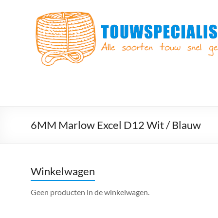
Ga
naar
Touwspecialist.nl
de
inhoud
Touwspecialist.nl,
het
adres
voor
vele
soorten
touw
en
6MM Marlow Excel D12 Wit / Blauw
goed
advies!
Winkelwagen
Geen producten in de winkelwagen.