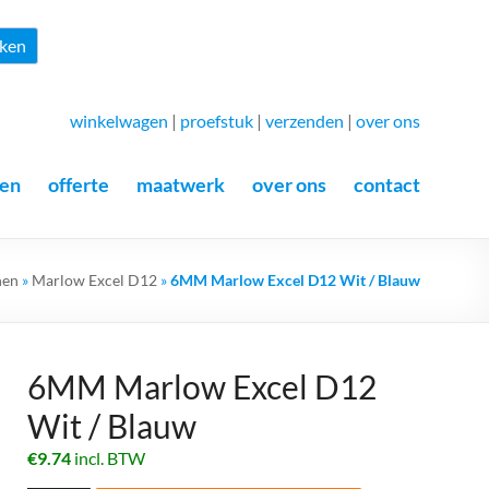
Zoeken
ken
winkelwagen
|
proefstuk
|
verzenden
|
over ons
en
offerte
maatwerk
over ons
contact
nen
»
Marlow Excel D12
»
6MM Marlow Excel D12 Wit / Blauw
6MM Marlow Excel D12
Wit / Blauw
€
9.74
incl. BTW