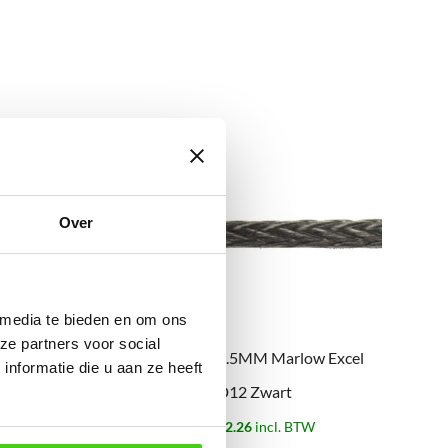
Over
 media te bieden en om ons
ze partners voor social
6MM Marlow Excel
2.5MM Marlow Excel
nformatie die u aan ze heeft
D12 Geel
D12 Zwart
€
9.74
incl. BTW
€
2.26
incl. BTW