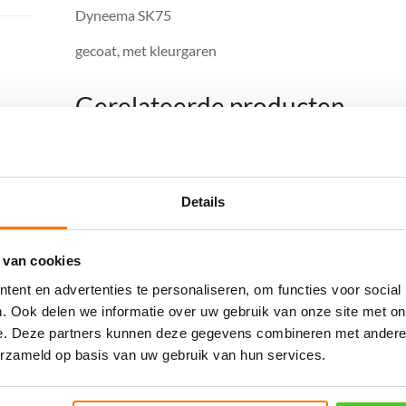
Dyneema SK75
gecoat, met kleurgaren
Gerelateerde producten
Details
 van cookies
ent en advertenties te personaliseren, om functies voor social
. Ook delen we informatie over uw gebruik van onze site met on
5MM Marlow Excel
e. Deze partners kunnen deze gegevens combineren met andere i
D12 Wit / Blauw
erzameld op basis van uw gebruik van hun services.
6MM Marlow Excel
€
6.66
incl. BTW
D12 Wit