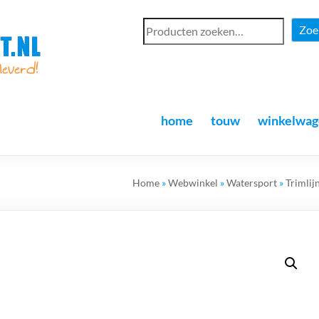
Zoe
home
touw
winkelwag
Home
»
Webwinkel
»
Watersport
»
Trimlij