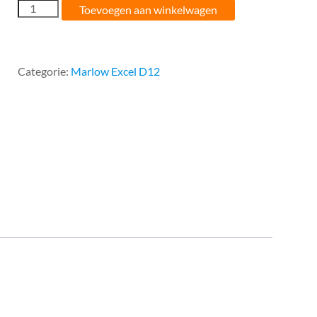
6MM
Toevoegen aan winkelwagen
Marlow
Excel
D12
Wit
Categorie:
Marlow Excel D12
/
Blauw
aantal