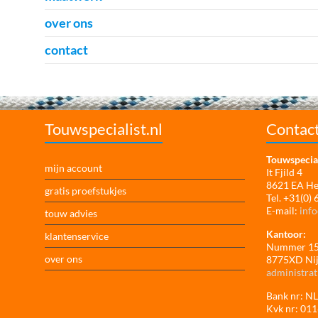
over ons
contact
Touwspecialist.nl
Contac
Touwspecial
mijn account
It Fjild 4
8621 EA H
gratis proefstukjes
Tel. +31(0)
E-mail:
info
touw advies
Kantoor:
klantenservice
Nummer 1
over ons
8775XD Ni
administrat
Bank nr: 
Kvk nr: 01