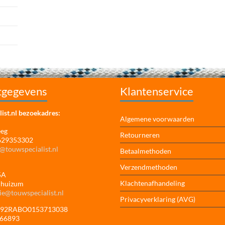
tgegevens
Klantenservice
ist.nl bezoekadres:
Algemene voorwaarden
eeg
Retourneren
 629353302
@touwspecialist.nl
Betaalmethoden
Verzendmethoden
5A
Klachtenafhandeling
jhuizum
ie@touwspecialist.nl
Privacyverklaring (AVG)
NL92RABO0153713038
166893