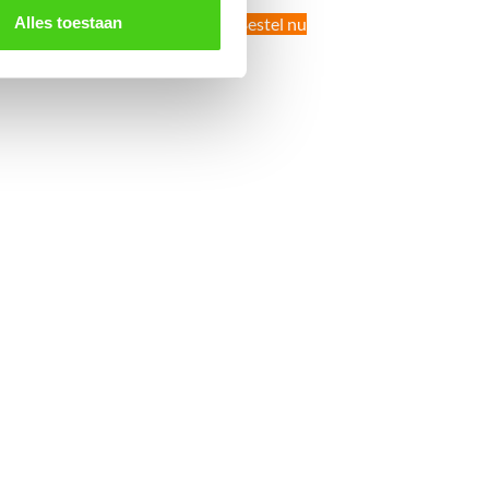
Bestel nu
Bestel nu
Alles toestaan