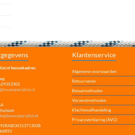
tgegevens
Klantenservice
ist.nl bezoekadres:
Algemene voorwaarden
eeg
Retourneren
 629353302
@touwspecialist.nl
Betaalmethoden
Verzendmethoden
5A
Klachtenafhandeling
jhuizum
ie@touwspecialist.nl
Privacyverklaring (AVG)
NL92RABO0153713038
166893