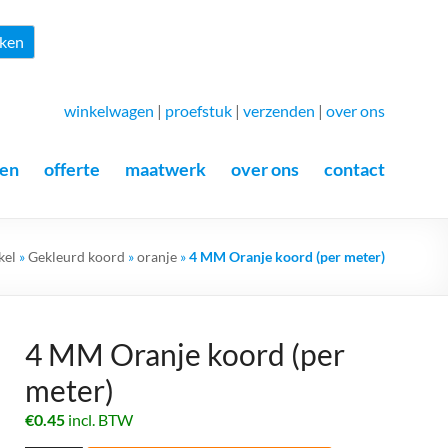
Zoeken
ken
winkelwagen
|
proefstuk
|
verzenden
|
over ons
en
offerte
maatwerk
over ons
contact
kel
»
Gekleurd koord
»
oranje
»
4 MM Oranje koord (per meter)
4 MM Oranje koord (per
meter)
€
0.45
incl. BTW