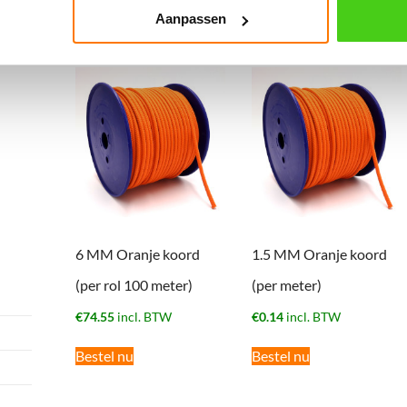
Aanpassen
Gerelateerde producten
6 MM Oranje koord
1.5 MM Oranje koord
(per rol 100 meter)
(per meter)
€
74.55
incl. BTW
€
0.14
incl. BTW
Bestel nu
Bestel nu