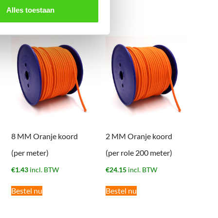
Alles toestaan
8 MM Oranje koord
2 MM Oranje koord
(per meter)
(per role 200 meter)
€
1.43
incl. BTW
€
24.15
incl. BTW
Bestel nu
Bestel nu