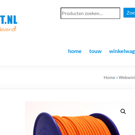
Zoe
home
touw
winkelwag
Home
»
Webwin