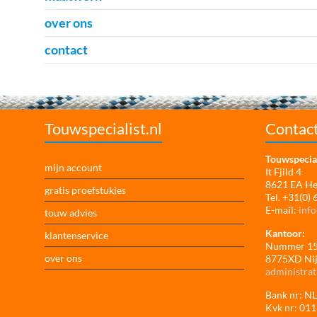
over ons
contact
Touwspecialist.nl
Contac
Touwspecial
mijn account
It Fjild 4
8621 EA H
gratis proefstukjes
Tel. +31(0)
E-mail:
info
touw advies
Kantoor:
klantenservice
Nummer 1
over ons
8775XD Ni
administrat
Bank nr: 
Kvk nr: 01