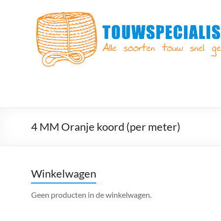
Ga
naar
Touwspecialist.nl
de
inhoud
Touwspecialist.nl,
het
adres
voor
vele
soorten
touw
en
4 MM Oranje koord (per meter)
goed
advies!
Winkelwagen
Geen producten in de winkelwagen.