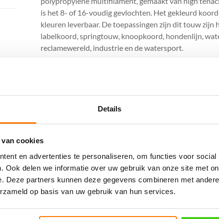
polypropylene multifilament, gemaakt van high tenaci
is het 8- of 16-voudig gevlochten. Het gekleurd koord 
kleuren leverbaar. De toepassingen zijn dit touw zijn 
labelkoord, springtouw, knoopkoord, hondenlijn, wate
reclamewereld, industrie en de watersport.
Diameter = 4 mm
Breekkracht in kg = 270
Eigenschappen:
Details
Licht in gewicht
Gunstige prijsstelling
Blijft drijven
 van cookies
Soepel gevlochten en makkelijke te knopen
ent en advertenties te personaliseren, om functies voor social
. Ook delen we informatie over uw gebruik van onze site met on
Afwerking:
e. Deze partners kunnen deze gegevens combineren met andere i
erzameld op basis van uw gebruik van hun services.
Het koord kan ook op lengte gesneden en afgebrand
voorzien van lussen en haken.