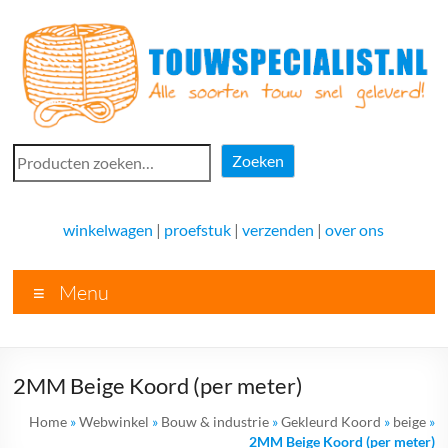
Ga
naar
de
inhoud
Touwspecialist.nl
Zoeken
Zoeken
Touwspecialist.nl,
het
winkelwagen
|
proefstuk
|
verzenden
|
over ons
adres
voor
Menu
vele
soorten
touw
en
2MM Beige Koord (per meter)
goed
advies!
Home
»
Webwinkel
»
Bouw & industrie
»
Gekleurd Koord
»
beige
»
2MM Beige Koord (per meter)