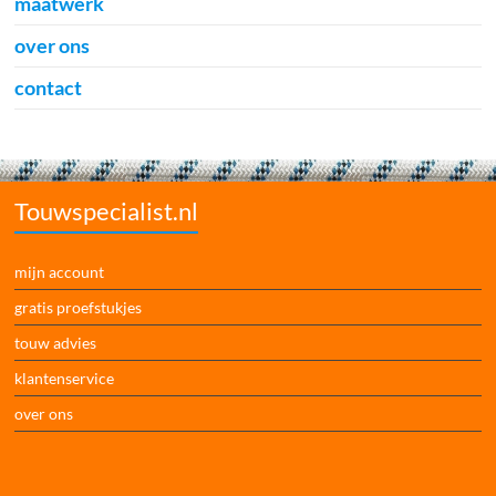
maatwerk
over ons
contact
Touwspecialist.nl
mijn account
gratis proefstukjes
touw advies
klantenservice
over ons