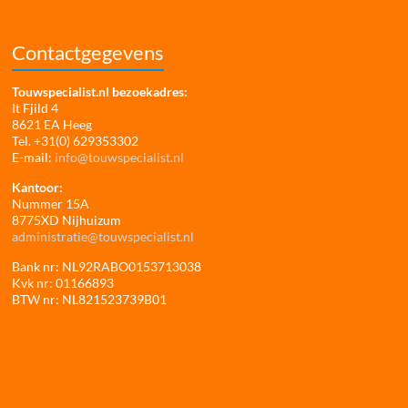
Contactgegevens
Touwspecialist.nl bezoekadres:
It Fjild 4
8621 EA Heeg
Tel. +31(0) 629353302
E-mail:
info@touwspecialist.nl
Kantoor:
Nummer 15A
8775XD Nijhuizum
administratie@touwspecialist.nl
Bank nr: NL92RABO0153713038
Kvk nr: 01166893
BTW nr: NL821523739B01