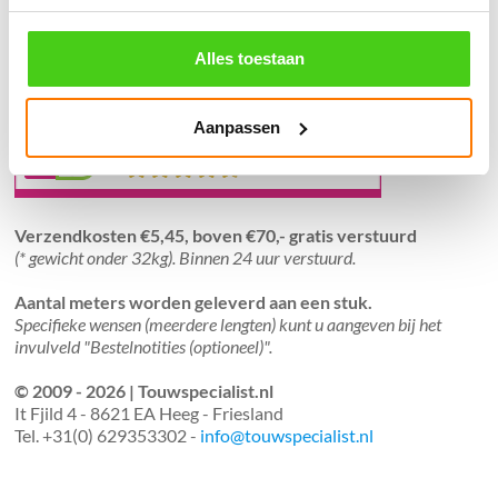
֍ Groot aanbod & scherpe prijzen!
Alles toestaan
֍ Deskundig advies en gratis proefstukjes.
֍ Verzending in Nederland, België en Duitsland.
Aanpassen
Verzendkosten €5,45, boven €70,- gratis verstuurd
(* gewicht onder 32kg). Binnen 24 uur verstuurd.
Aantal meters worden geleverd aan een stuk.
Specifieke wensen (meerdere lengten) kunt u aangeven bij het
invulveld "Bestelnotities (optioneel)".
© 2009 - 2026 | Touwspecialist.nl
It Fjild 4 - 8621 EA Heeg - Friesland
Tel. +31(0) 629353302 -
info@touwspecialist.nl