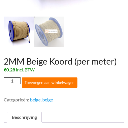
2MM Beige Koord (per meter)
€
0.28
incl. BTW
2MM
Toevoegen aan winkelwagen
Beige
Koord
(per
Categorieën:
beige
,
beige
meter)
aantal
Beschrijving