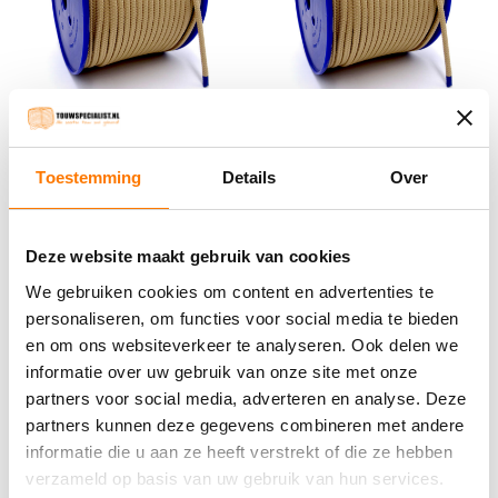
8MM Beige Koord (per
6MM Beige Koord (per
Toestemming
Details
Over
meter)
meter)
€
1.23
incl. BTW
€
0.78
incl. BTW
Deze website maakt gebruik van cookies
We gebruiken cookies om content en advertenties te
Bestel nu
Bestel nu
personaliseren, om functies voor social media te bieden
en om ons websiteverkeer te analyseren. Ook delen we
informatie over uw gebruik van onze site met onze
Winkelwagen
partners voor social media, adverteren en analyse. Deze
partners kunnen deze gegevens combineren met andere
Geen producten in de winkelwagen.
informatie die u aan ze heeft verstrekt of die ze hebben
verzameld op basis van uw gebruik van hun services.