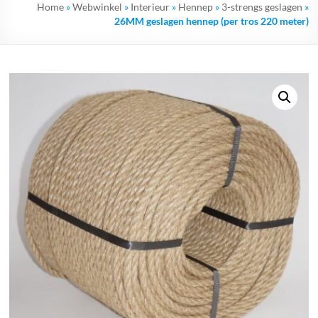
Home
»
Webwinkel
»
Interieur
»
Hennep
»
3-strengs geslagen
»
26MM geslagen hennep (per tros 220 meter)