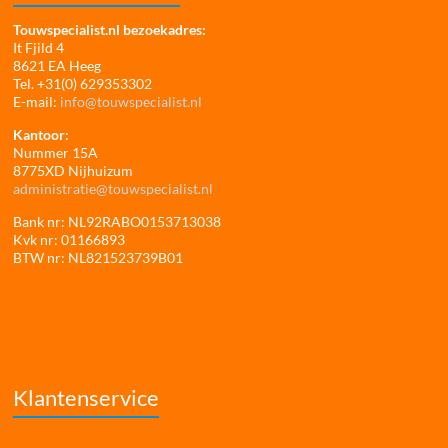
Touwspecialist.nl bezoekadres:
It Fjild 4
8621 EA Heeg
Tel. +31(0) 629353302
E-mail:
info@touwspecialist.nl
Kantoor:
Nummer 15A
8775XD Nijhuizum
administratie@touwspecialist.nl
Bank nr: NL92RABO0153713038
Kvk nr: 01166893
BTW nr: NL821523739B01
Klantenservice