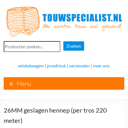
Ga
naar
de
inhoud
Touwspecialist.nl
Zoeken
Zoeken
Touwspecialist.nl,
het
winkelwagen
|
proefstuk
|
verzenden
|
over ons
adres
voor
Menu
vele
soorten
touw
en
26MM geslagen hennep (per tros 220
goed
advies!
meter)