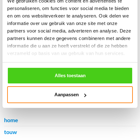
We gebruiken cookies om content en advertenties te
֍ Verzending in Nederland, België en Duitsland.
personaliseren, om functies voor social media te bieden
en om ons websiteverkeer te analyseren. Ook delen we
informatie over uw gebruik van onze site met onze
partners voor social media, adverteren en analyse. Deze
partners kunnen deze gegevens combineren met andere
Verzendkosten €5,45, boven €70,- gratis verstuurd
informatie die u aan ze heeft verstrekt of die ze hebben
(* gewicht onder 32kg). Binnen 24 uur verstuurd.
verzameld op basis van uw gebruik van hun services.
Aantal meters worden geleverd aan een stuk.
Specifieke wensen (meerdere lengten) kunt u aangeven bij het
invulveld "Bestelnotities (optioneel)".
Alles toestaan
© 2009 - 2026 | Touwspecialist.nl
It Fjild 4 - 8621 EA Heeg - Friesland
Aanpassen
Tel. +31(0) 629353302 -
info@touwspecialist.nl
home
touw