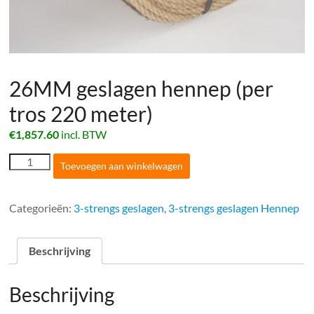
26MM geslagen hennep (per
tros 220 meter)
€
1,857.60
incl. BTW
26MM
Toevoegen aan winkelwagen
geslagen
hennep
(per
Categorieën:
3-strengs geslagen
,
3-strengs geslagen Hennep
tros
220
meter)
Beschrijving
aantal
Beschrijving