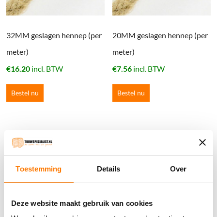
32MM geslagen hennep (per
20MM geslagen hennep (per
meter)
meter)
€
16.20
incl. BTW
€
7.56
incl. BTW
Bestel nu
Bestel nu
Winkelwagen
Geen producten in de winkelwagen.
Toestemming
Details
Over
֍ Groot aanbod & scherpe prijzen!
Deze website maakt gebruik van cookies
֍ Deskundig advies en gratis proefstukjes.