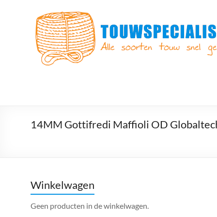
Ga
naar
Touwspecialist.nl
de
inhoud
Touwspecialist.nl,
het
adres
voor
vele
soorten
touw
en
14MM Gottifredi Maffioli OD Globaltec
goed
advies!
Winkelwagen
Geen producten in de winkelwagen.