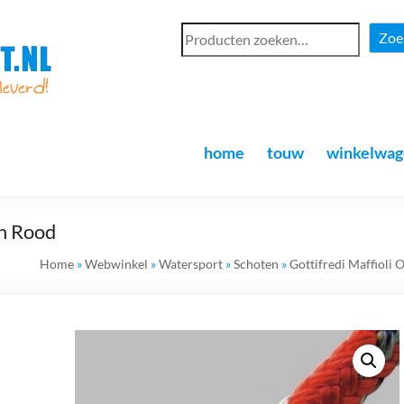
Zoe
home
touw
winkelwag
h Rood
Home
»
Webwinkel
»
Watersport
»
Schoten
»
Gottifredi Maffioli