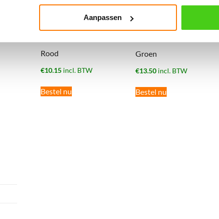
Aanpassen
10MM Gottifredi
12MM Gottifredi
Maffioli OD Globaltech
Maffioli OD Globaltech
Rood
Groen
€
10.15
incl. BTW
€
13.50
incl. BTW
Bestel nu
Bestel nu