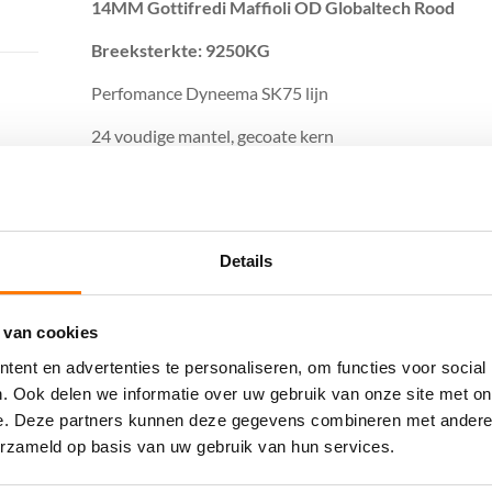
14MM Gottifredi Maffioli OD Globaltech Rood
Breeksterkte: 9250KG
Perfomance Dyneema SK75 lijn
24 voudige mantel, gecoate kern
Gottifredi Maffioli levert absoluut top kwaliteit tou
De perfecte lijn voor de actieve- en wedstrijdzeiler di
Details
Gerelateerde producten
 van cookies
ent en advertenties te personaliseren, om functies voor social
. Ook delen we informatie over uw gebruik van onze site met on
e. Deze partners kunnen deze gegevens combineren met andere i
erzameld op basis van uw gebruik van hun services.