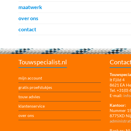
maatwerk
over ons
contact
Touwspecialist.nl
Contac
Touwspecial
mijn account
It Fjild 4
8621 EA H
gratis proefstukjes
Tel. +31(0)
E-mail:
info
touw advies
Kantoor:
klantenservice
Nummer 1
over ons
8775XD Ni
administrat
Bank nr: 