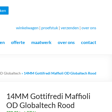
Zoeken
ken
winkelwagen
|
proefstuk
|
verzenden
|
over ons
en
offerte
maatwerk
over ons
contact
 OD Globaltech
»
14MM Gottifredi Maffioli OD Globaltech Rood
14MM Gottifredi Maffioli
OD Globaltech Rood