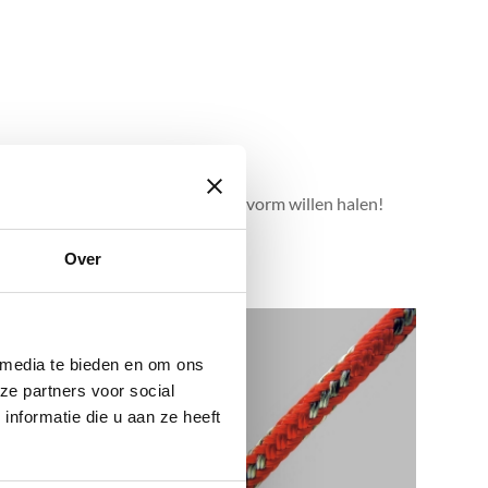
wwerk.
e het uiterste uit hun boot c.q. zeilvorm willen halen!
Over
 media te bieden en om ons
ze partners voor social
nformatie die u aan ze heeft