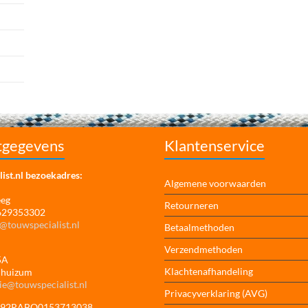
tgegevens
Klantenservice
ist.nl bezoekadres:
Algemene voorwaarden
eeg
Retourneren
 629353302
@touwspecialist.nl
Betaalmethoden
Verzendmethoden
5A
Klachtenafhandeling
jhuizum
ie@touwspecialist.nl
Privacyverklaring (AVG)
NL92RABO0153713038