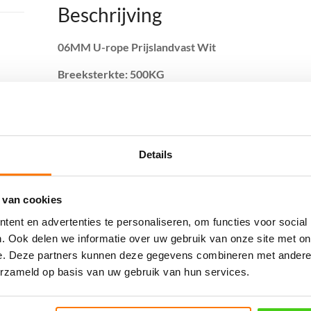
Beschrijving
06MM U-rope Prijslandvast Wit
Breeksterkte: 500KG
Polypropyleenmultifilament, soepel, drijvend
Gerelateerde producten
Details
 van cookies
ent en advertenties te personaliseren, om functies voor social
. Ook delen we informatie over uw gebruik van onze site met on
e. Deze partners kunnen deze gegevens combineren met andere i
erzameld op basis van uw gebruik van hun services.
10MM U-rope
20MM U-rope