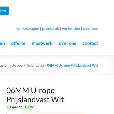
Zoeken
ken
winkelwagen
|
proefstuk
|
verzenden
|
over ons
en
offerte
maatwerk
over ons
contact
asten
»
U-rope Prijslandvast
»
06MM U-rope Prijslandvast Wit
06MM U-rope
Prijslandvast Wit
€
0.44
incl. BTW