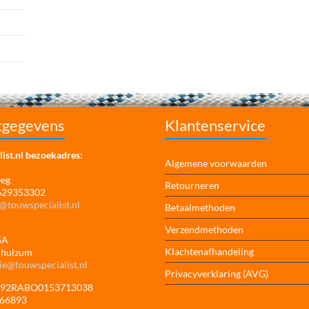
tgegevens
Klantenservice
ist.nl bezoekadres:
Algemene voorwaarden
eeg
Retourneren
 629353302
@touwspecialist.nl
Betaalmethoden
Verzendmethoden
5A
Klachtenafhandeling
jhuizum
ie@touwspecialist.nl
Privacyverklaring (AVG)
NL92RABO0153713038
166893