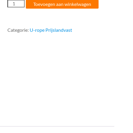
06MM
Toevoegen aan winkelwagen
U-
rope
Prijslandvast
Wit
Categorie:
U-rope Prijslandvast
aantal