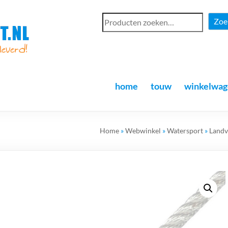
Zoe
home
touw
winkelwag
Home
»
Webwinkel
»
Watersport
»
Landv