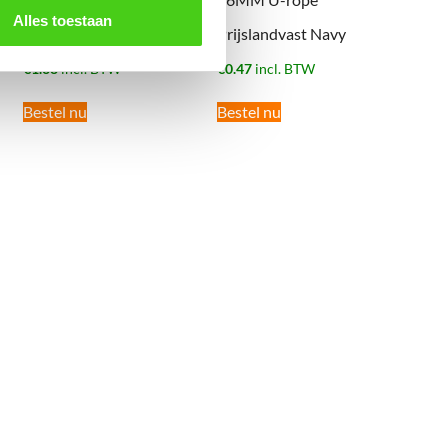
Alles toestaan
Prijslandvast Zwart
Prijslandvast Navy
€
1.38
incl. BTW
€
0.47
incl. BTW
Bestel nu
Bestel nu