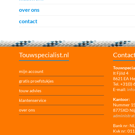
over ons
contact
Touwspecialist.nl
Contac
Touwspecial
mijn account
It Fjild 4
8621 EA H
gratis proefstukjes
Tel. +31(0)
E-mail:
info
touw advies
Kantoor:
klantenservice
Nummer 1
over ons
8775XD Ni
administrat
Bank nr: 
Kvk nr: 01