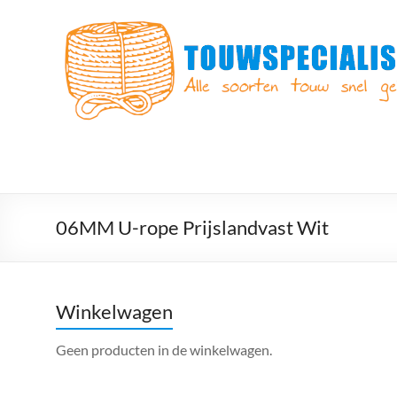
Ga
naar
Touwspecialist.nl
de
inhoud
Touwspecialist.nl,
het
adres
voor
vele
soorten
touw
en
06MM U-rope Prijslandvast Wit
goed
advies!
Winkelwagen
Geen producten in de winkelwagen.