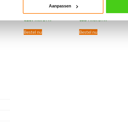
Aanpassen
Prijslandvast Antraciet
Prijslandvast Zwart
€
1.39
incl. BTW
€
3.54
incl. BTW
Bestel nu
Bestel nu