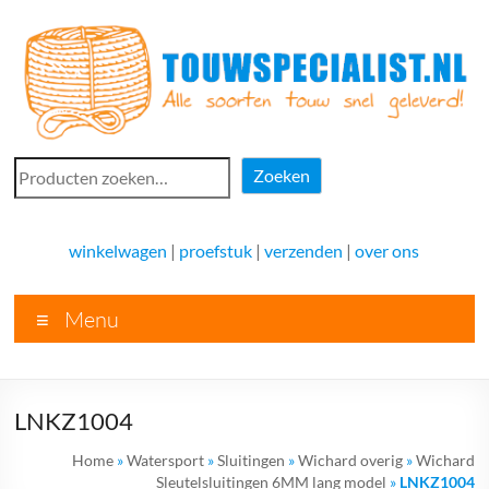
Ga
naar
de
inhoud
Touwspecialist.nl
Zoeken
Zoeken
Touwspecialist.nl,
het
winkelwagen
|
proefstuk
|
verzenden
|
over ons
adres
voor
Menu
vele
soorten
touw
en
LNKZ1004
goed
advies!
Home
»
Watersport
»
Sluitingen
»
Wichard overig
»
Wichard
Sleutelsluitingen 6MM lang model
»
LNKZ1004