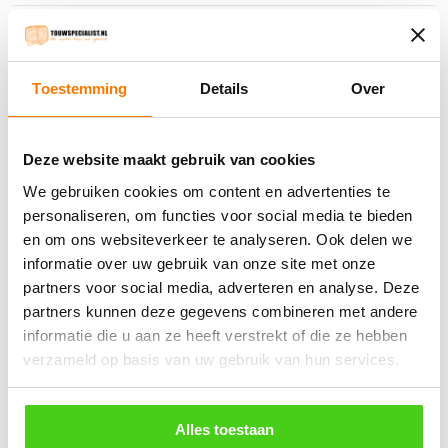
Sisal
Jute
Toestemming
Details
Over
Classic look
Hempex
Deze website maakt gebruik van cookies
Watersport
We gebruiken cookies om content en advertenties te
Touwladders
personaliseren, om functies voor social media te bieden
Elastiek
en om ons websiteverkeer te analyseren. Ook delen we
informatie over uw gebruik van onze site met onze
Railingnet
partners voor social media, adverteren en analyse. Deze
Interieur
partners kunnen deze gegevens combineren met andere
informatie die u aan ze heeft verstrekt of die ze hebben
Bouw & industrie
verzameld op basis van uw gebruik van hun services.
Dier-agri
Overig
Alles toestaan
Koopjeshoek