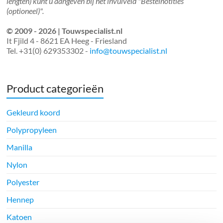
lengten) kunt u aangeven bij het invulveld "Bestelnotities
(optioneel)".
© 2009 - 2026 | Touwspecialist.nl
It Fjild 4 - 8621 EA Heeg - Friesland
Tel. +31(0) 629353302 -
info@touwspecialist.nl
Product categorieën
Gekleurd koord
Polypropyleen
Manilla
Nylon
Polyester
Hennep
Katoen