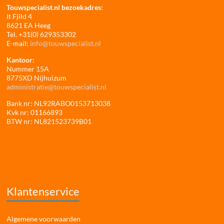
Touwspecialist.nl bezoekadres:
It Fjild 4
8621 EA Heeg
Tel. +31(0) 629353302
E-mail:
info@touwspecialist.nl
Kantoor:
Nummer 15A
8775XD Nijhuizum
administratie@touwspecialist.nl
Bank nr: NL92RABO0153713038
Kvk nr: 01166893
BTW nr: NL821523739B01
Klantenservice
Algemene voorwaarden